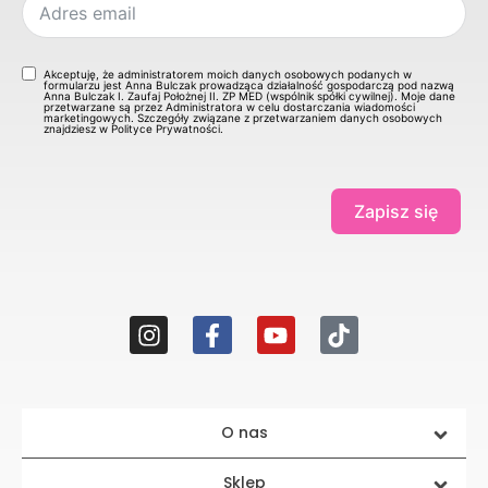
Akceptuję, że administratorem moich danych osobowych podanych w
formularzu jest Anna Bulczak prowadząca działalność gospodarczą pod nazwą
Anna Bulczak I. Zaufaj Położnej II. ZP MED (wspólnik spółki cywilnej). Moje dane
przetwarzane są przez Administratora w celu dostarczania wiadomości
marketingowych. Szczegóły związane z przetwarzaniem danych osobowych
znajdziesz w Polityce Prywatności.
Zapisz się
O nas
Sklep