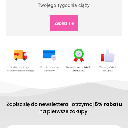
Twojego tygodnia ciąży.
Zapisz się
Szybka realizacja,
Bezpieczeństwo
Gwarantowana jakość
100% satysfakcji z
natychmiastowy dostęp
zakupów
produktów
zakupów
Zapisz się do newslettera i otrzymaj
5% rabatu
na pierwsze zakupy.