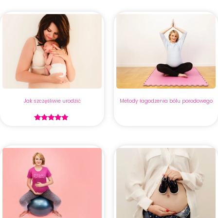
Jak szczęśliwie urodzić
Metody łagodzenia bólu porodowego
Oceniono
5.00
na 5