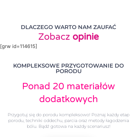
DLACZEGO WARTO NAM ZAUFAĆ
Zobacz
opinie
[grw id=114615]
KOMPLEKSOWE PRZYGOTOWANIE DO
PORODU
Ponad 20 materiałów
dodatkowych
Przygotuj się do porodu kompleksowo! Poznaj każdy etap
porodu, techniki oddechu, parcia oraz metody łagodzenia
bólu. Bądź gotowa na każdy scenariusz!