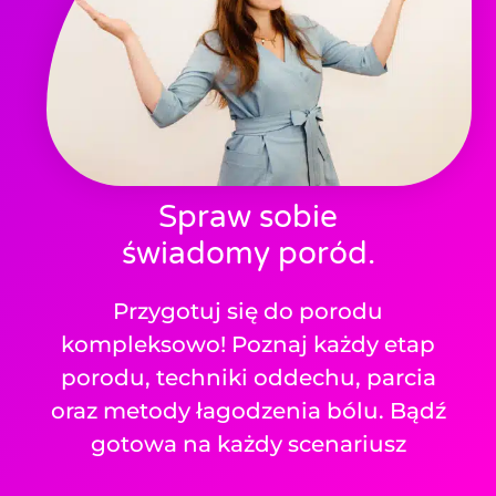
Spraw sobie
świadomy poród.
Przygotuj się do porodu
kompleksowo! Poznaj każdy etap
porodu, techniki oddechu, parcia
oraz metody łagodzenia bólu. Bądź
gotowa na każdy scenariusz