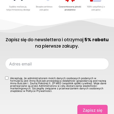
Szybka realizacja,
Bezpieczeństwo
Gwarantowana jakość
100% satysfakcji z
natychmiastowy dostęp
zakupów
produktów
zakupów
Zapisz się do newslettera i otrzymaj
5% rabatu
na pierwsze zakupy.
Akceptuję, że administratorem moich danych osobowych podanych w
formularzu jest Anna Bulczak prowadząca działalność gospodarczą pod nazwą
Anna Bulczak I. Zaufaj Położnej II. ZP MED (wspólnik spółki cywilnej). Moje dane
przetwarzane są przez Administratora w celu dostarczania wiadomości
marketingowych. Szczegóły związane z przetwarzaniem danych osobowych
znajdziesz w Polityce Prywatności.
Zapisz się