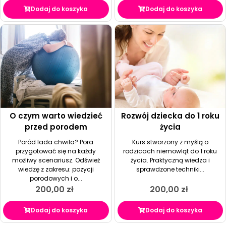
Dodaj do koszyka
Dodaj do koszyka
O czym warto wiedzieć
Rozwój dziecka do 1 roku
przed porodem
życia
Poród lada chwila? Pora
Kurs stworzony z myślą o
przygotować się na każdy
rodzicach niemowląt do 1 roku
możliwy scenariusz. Odśwież
życia. Praktyczną wiedza i
wiedzę z zakresu: pozycji
sprawdzone techniki...
porodowych i o...
200,00
zł
200,00
zł
Dodaj do koszyka
Dodaj do koszyka