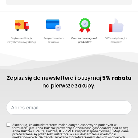
Szybka realizacja,
Bezpieczeństwo
Gwarantowana jakość
100% satysfakcji z
natychmiastowy dostęp
zakupów
produktów
zakupów
Zapisz się do newslettera i otrzymaj
5% rabatu
na pierwsze zakupy.
Akceptuję, że administratorem moich danych osobowych podanych w
formularzu jest Anna Bulczak prowadząca działalność gospodarczą pod nazwą
Anna Bulczak I. Zaufaj Położnej II. ZP MED (wspólnik spółki cywilnej). Moje dane
przetwarzane są przez Administratora w celu dostarczania wiadomości
marketingowych. Szczegóły związane z przetwarzaniem danych osobowych