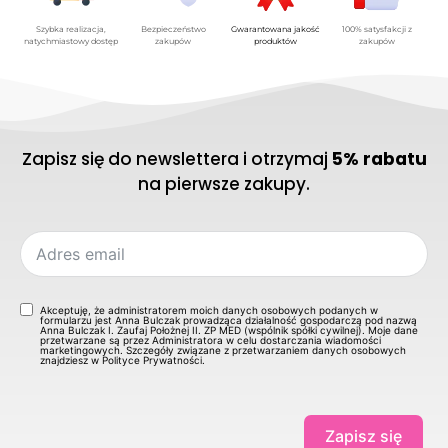
Szybka realizacja,
Bezpieczeństwo
Gwarantowana jakość
100% satysfakcji z
natychmiastowy dostęp
zakupów
produktów
zakupów
Zapisz się do newslettera i otrzymaj
5% rabatu
na pierwsze zakupy.
Akceptuję, że administratorem moich danych osobowych podanych w
formularzu jest Anna Bulczak prowadząca działalność gospodarczą pod nazwą
Anna Bulczak I. Zaufaj Położnej II. ZP MED (wspólnik spółki cywilnej). Moje dane
przetwarzane są przez Administratora w celu dostarczania wiadomości
marketingowych. Szczegóły związane z przetwarzaniem danych osobowych
znajdziesz w Polityce Prywatności.
Zapisz się