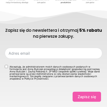
natychmiastowy dostęp
zakupów
produktów
zakupów
Zapisz się do newslettera i otrzymaj
5% rabatu
na pierwsze zakupy.
Akceptuję, że administratorem moich danych osobowych podanych w
formularzu jest Anna Bulczak prowadząca działalność gospodarczą pod nazwą
Anna Bulczak I. Zaufaj Położnej II. ZP MED (wspólnik spółki cywilnej). Moje dane
przetwarzane są przez Administratora w celu dostarczania wiadomości
marketingowych. Szczegóły związane z przetwarzaniem danych osobowych
znajdziesz w Polityce Prywatności.
Zapisz się