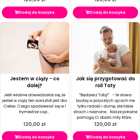
Dodaj do koszyka
Dodaj do koszyka
Jestem w ciąży - co
Jak się przygotować do
dalej?
roli Taty
Jeśli właśnie dowiedziałaś się, że
“Będziesz Tatą!” – te słowa
jesteś w ciąży ten warsztat jest dla
budzą w przyszłych ojcach nie
Ciebie. Czego spodziewać się w I
tylko radość i dumę, ale także
trymestrze ciąż...
strach i nieznane... Nasze położne
pomogą Ci obalić mity które...
120,00
zł
120,00
zł
Dodaj do koszyka
Dodaj do koszyka