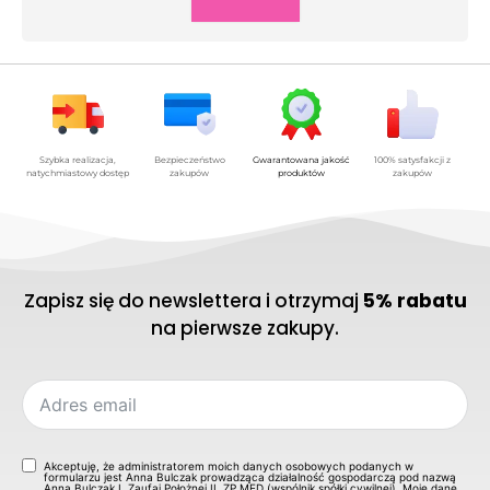
Szybka realizacja,
Bezpieczeństwo
Gwarantowana jakość
100% satysfakcji z
natychmiastowy dostęp
zakupów
produktów
zakupów
Zapisz się do newslettera i otrzymaj
5% rabatu
na pierwsze zakupy.
Akceptuję, że administratorem moich danych osobowych podanych w
formularzu jest Anna Bulczak prowadząca działalność gospodarczą pod nazwą
Anna Bulczak I. Zaufaj Położnej II. ZP MED (wspólnik spółki cywilnej). Moje dane