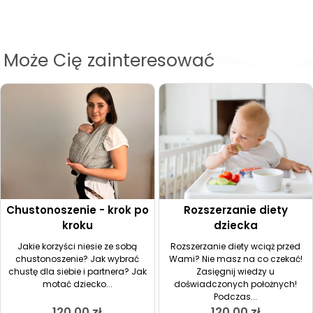
Może Cię zainteresować
Chustonoszenie - krok po
Rozszerzanie diety
kroku
dziecka
Jakie korzyści niesie ze sobą
Rozszerzanie diety wciąż przed
chustonoszenie? Jak wybrać
Wami? Nie masz na co czekać!
chustę dla siebie i partnera? Jak
Zasięgnij wiedzy u
motać dziecko...
doświadczonych położnych!
Podczas...
120,00
zł
120,00
zł