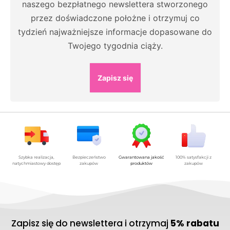
naszego bezpłatnego newslettera stworzonego
przez doświadczone położne i otrzymuj co
tydzień najważniejsze informacje dopasowane do
Twojego tygodnia ciąży.
Zapisz się
Szybka realizacja,
Bezpieczeństwo
Gwarantowana jakość
100% satysfakcji z
natychmiastowy dostęp
zakupów
produktów
zakupów
Zapisz się do newslettera i otrzymaj
5% rabatu