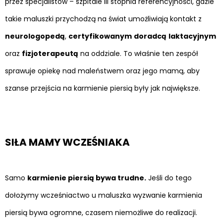
przez specjalistów – szpitale III stopnia referencyjności, gdzie
takie maluszki przychodzą na świat umożliwiają kontakt z
neurologopedą
,
certyfikowanym
doradcą
laktacyjnym
oraz
fizjoterapeutą
na oddziale. To właśnie ten zespół
sprawuje opiekę nad maleństwem oraz jego mamą, aby
szanse przejścia na karmienie piersią były jak największe.
SIŁA MAMY WCZEŚNIAKA
Samo
karmienie piersią bywa trudne.
Jeśli do tego
dołożymy wcześniactwo u maluszka wyzwanie karmienia
piersią bywa ogromne, czasem niemożliwe do realizacji.