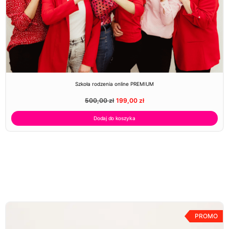
Szkoła rodzenia online PREMIUM
500,00
zł
199,00
zł
Dodaj do koszyka
PROMO