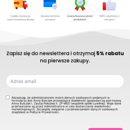
Szybka realizacja,
Bezpieczeństwo
Gwarantowana jakość
100% satysfakcji z
natychmiastowy dostęp
zakupów
produktów
zakupów
Zapisz się do newslettera i otrzymaj
5% rabatu
na pierwsze zakupy.
Akceptuję, że administratorem moich danych osobowych podanych w
formularzu jest Anna Bulczak prowadząca działalność gospodarczą pod nazwą
Anna Bulczak I. Zaufaj Położnej II. ZP MED (wspólnik spółki cywilnej). Moje dane
przetwarzane są przez Administratora w celu dostarczania wiadomości
marketingowych. Szczegóły związane z przetwarzaniem danych osobowych
znajdziesz w Polityce Prywatności.