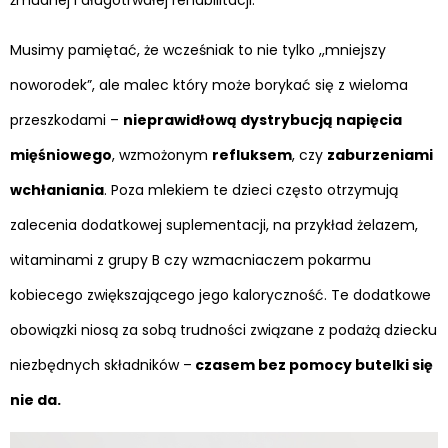
żmudnej i długotrwałej rehabilitacji.
Musimy pamiętać, że wcześniak to nie tylko ,,mniejszy
noworodek”, ale malec który może borykać się z wieloma
przeszkodami –
nieprawidłową dystrybucją napięcia
mięśniowego
, wzmożonym
refluksem
, czy
zaburzeniami
wchłaniania
. Poza mlekiem te dzieci często otrzymują
zalecenia dodatkowej suplementacji, na przykład żelazem,
witaminami z grupy B czy wzmacniaczem pokarmu
kobiecego zwiększającego jego kaloryczność. Te dodatkowe
obowiązki niosą za sobą trudności związane z podażą dziecku
niezbędnych składników –
czasem bez pomocy butelki się
nie da.