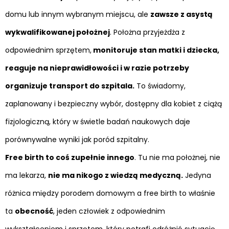
domu lub innym wybranym miejscu, ale
zawsze z asystą
wykwalifikowanej położnej
. Położna przyjeżdża z
odpowiednim sprzętem,
monitoruje stan matki i dziecka,
reaguje na nieprawidłowości i w razie potrzeby
organizuje transport do szpitala.
To świadomy,
zaplanowany i bezpieczny wybór, dostępny dla kobiet z ciążą
fizjologiczną, który w świetle badań naukowych daje
porównywalne wyniki jak poród szpitalny.
Free birth to coś zupełnie innego
. Tu nie ma położnej, nie
ma lekarza,
nie ma nikogo z wiedzą medyczną.
Jedyna
różnica między porodem domowym a free birth to właśnie
ta
obecność
, jeden człowiek z odpowiednim
wykształceniem i sprzętem, który potrafi odróżnić sytuację