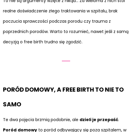
To nie są argumenty wzięte z nikąd… Za wieloma z nich stoi
realne doświadczenie złego traktowania w szpitalu, brak
poczucia sprawczości podczas porodu czy trauma z
poprzednich porodów. Warto to rozumieć, nawet jeśli z samą
decyzją o free birth trudno się zgodzić.
PORÓD DOMOWY, A FREE BIRTH TO NIE TO
SAMO
Te dwa pojęcia brzmią podobnie, ale
dzieli je przepaść
.
Poród
domowy
to poród odbywający się poza szpitalem, w