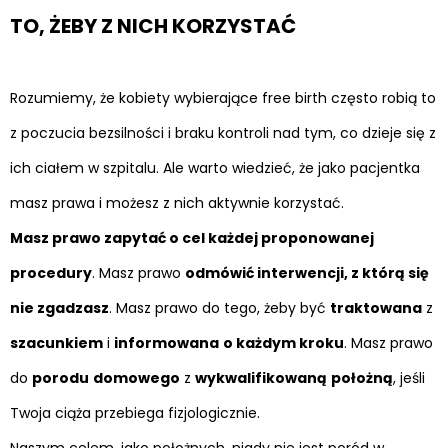
TO, ŻEBY Z NICH KORZYSTAĆ
Rozumiemy, że kobiety wybierające free birth często robią to
z poczucia bezsilności i braku kontroli nad tym, co dzieje się z
ich ciałem w szpitalu. Ale warto wiedzieć, że jako pacjentka
masz prawa i możesz z nich aktywnie korzystać.
Masz prawo zapytać o cel każdej proponowanej
procedury
. Masz prawo
odmówić interwencji, z którą się
nie zgadzasz
. Masz prawo do tego, żeby być
traktowana
z
szacunkiem
i
informowana
o każdym kroku
. Masz prawo
do
porodu
domowego
z
wykwalifikowaną
położną
, jeśli
Twoja ciąża przebiega fizjologicznie.
Naszym celem, jako położnych, nigdy nie jest poród w