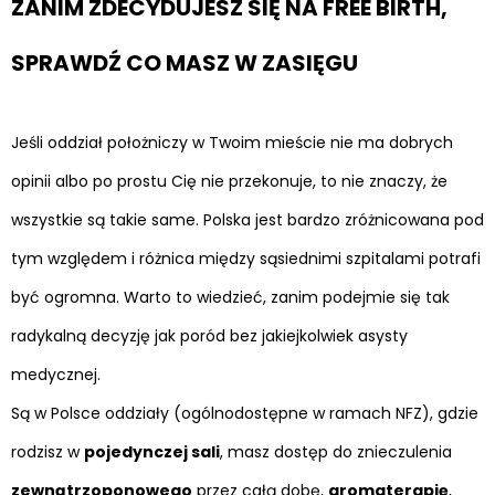
ZANIM ZDECYDUJESZ SIĘ NA FREE BIRTH,
SPRAWDŹ CO MASZ W ZASIĘGU
Jeśli oddział położniczy w Twoim mieście nie ma dobrych
opinii albo po prostu Cię nie przekonuje, to nie znaczy, że
wszystkie są takie same. Polska jest bardzo zróżnicowana pod
tym względem i różnica między sąsiednimi szpitalami potrafi
być ogromna. Warto to wiedzieć, zanim podejmie się tak
radykalną decyzję jak poród bez jakiejkolwiek asysty
medycznej.
Są w Polsce oddziały (ogólnodostępne w ramach NFZ), gdzie
rodzisz w
pojedynczej sali
, masz dostęp do znieczulenia
zewnątrzoponowego
przez całą dobę,
aromaterapię
,