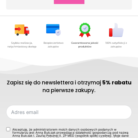
Szybka realizacja,
Bezpieczeństwo
Gwarantowana jakość
100% satysfakcji z
natychmiastowy dostęp
zakupów
produktów
zakupów
Zapisz się do newslettera i otrzymaj
5% rabatu
na pierwsze zakupy.
Akceptuję, że administratorem moich danych osobowych podanych w
formularzu jest Anna Bulczak prowadząca działalność gospodarczą pod nazwą
Anna Bulczak I. Zaufaj Położnej II. ZP MED (wspólnik spółki cywilnej). Moje dane