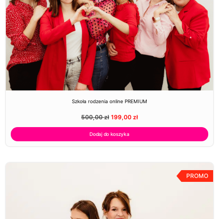
Szkoła rodzenia online PREMIUM
500,00
zł
199,00
zł
Dodaj do koszyka
PROMO