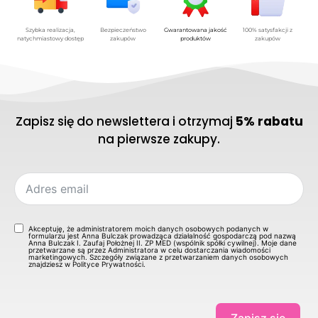
Szybka realizacja,
Bezpieczeństwo
Gwarantowana jakość
100% satysfakcji z
natychmiastowy dostęp
zakupów
produktów
zakupów
Zapisz się do newslettera i otrzymaj
5% rabatu
na pierwsze zakupy.
Akceptuję, że administratorem moich danych osobowych podanych w
formularzu jest Anna Bulczak prowadząca działalność gospodarczą pod nazwą
Anna Bulczak I. Zaufaj Położnej II. ZP MED (wspólnik spółki cywilnej). Moje dane
przetwarzane są przez Administratora w celu dostarczania wiadomości
marketingowych. Szczegóły związane z przetwarzaniem danych osobowych
znajdziesz w Polityce Prywatności.