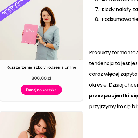
Kiedy należy 
Podsumowani
Produkty fermentowa
tendencja ta jest je
Rozszerzenie szkoły rodzenia online
coraz więcej zapyta
300,00
zł
okresie. Dzisiaj chc
Dodaj do koszyka
przez pacjentki ci
przyjrzymy im się bl