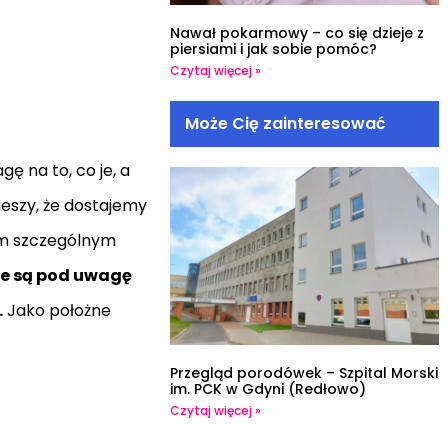
Nawał pokarmowy – co się dzieje z
piersiami i jak sobie pomóc?
Czytaj więcej »
Może Cię zainteresować
ę na to, co je, a
ieszy, że dostajemy
ym szczególnym
e są pod uwagę
.
Jako położne
Przegląd porodówek – Szpital Morski
im. PCK w Gdyni (Redłowo)
Czytaj więcej »