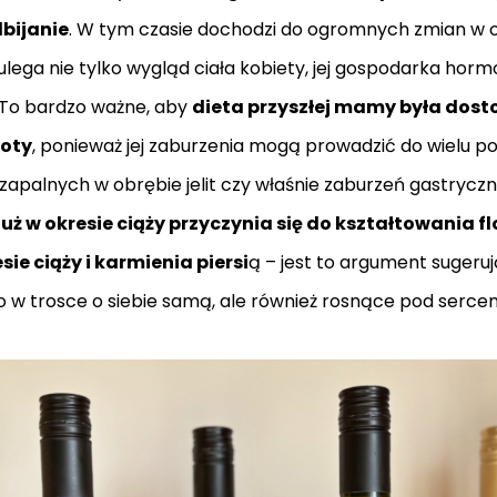
bijanie
. W tym czasie dochodzi do ogromnych zmian w 
ulega nie tylko wygląd ciała kobiety, jej gospodarka horm
. To bardzo ważne, aby
dieta przyszłej mamy była dos
ioty
, ponieważ jej zaburzenia mogą prowadzić do wielu p
zapalnych w obrębie jelit czy właśnie zaburzeń gastrycz
uż w okresie ciąży przyczynia się do kształtowania fl
esie ciąży i karmienia piersi
ą – jest to argument suger
o w trosce o siebie samą, ale również rosnące pod serce