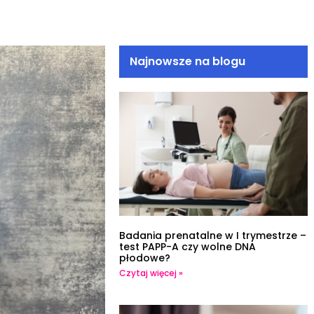
Najnowsze na blogu
Badania prenatalne w I trymestrze –
test PAPP-A czy wolne DNA
płodowe?
Czytaj więcej »