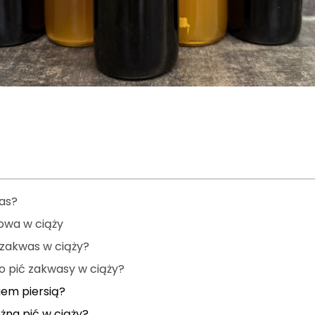
as?
towa w ciąży
zakwas w ciąży?
o pić zakwasy w ciąży?
iem piersią?
żna pić w ciąży?