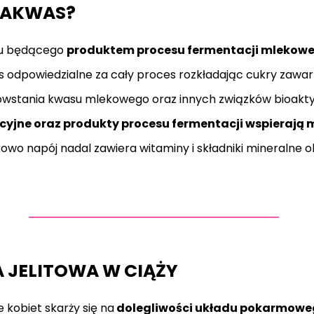
ZAKWAS?
oju będącego
produktem procesu fermentacji mlekowe
us odpowiedzialne za cały proces rozkładając cukry zaw
wstania kwasu mlekowego oraz innych związków bioak
cyjne oraz produkty procesu fermentacji wspierają 
kowo napój nadal zawiera witaminy i składniki mineralne
 JELITOWA W CIĄŻY
e kobiet skarży się na
dolegliwości układu pokarmow