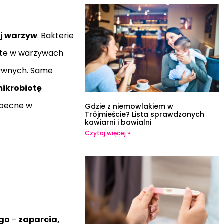
j warzyw
. Bakterie
arte w warzywach
tywnych. Same
mikrobiotę
 obecne w
Gdzie z niemowlakiem w
Trójmieście? Lista sprawdzonych
kawiarni i bawialni
Czytaj więcej »
ego
–
zaparcia,