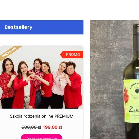
Bestsellery
PROMO
Szkoła rodzenia online PREMIUM
500,00
zł
199,00
zł
Dodaj do koszyka