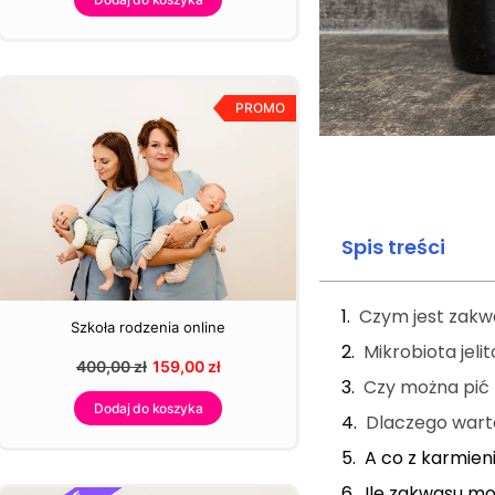
PROMO
Spis treści
Czym jest zakw
Szkoła rodzenia online
Mikrobiota jeli
400,00
zł
159,00
zł
Czy można pić 
Dodaj do koszyka
Dlaczego wart
A co z karmien
Ile zakwasu mo