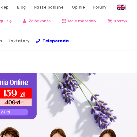
Sklep
Blog
Nasze położne
Opinie
Forum
guj się
Załóż konto
Moje materiały
Koszyk
a
Laktatory
Teleporada