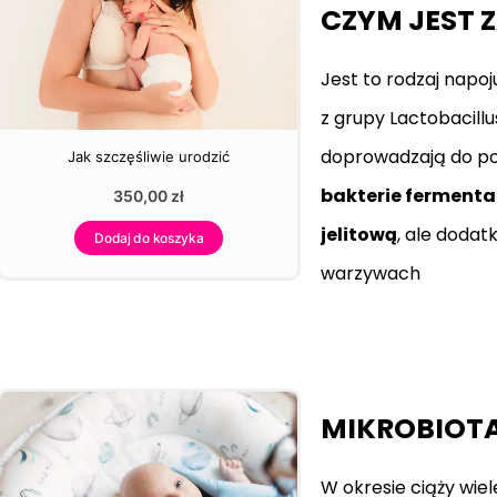
CZYM JEST 
Jest to rodzaj nap
z grupy Lactobacill
doprowadzają do po
Jak szczęśliwie urodzić
bakterie fermenta
350,00
zł
jelitową
, ale dodat
Dodaj do koszyka
warzywach
MIKROBIOTA
W okresie ciąży wiel