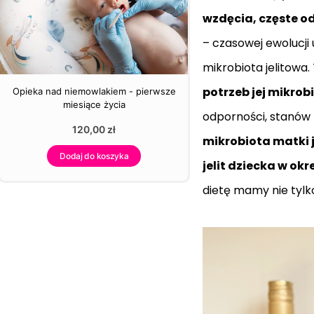
wzdęcia, częste od
– czasowej ewolucji 
mikrobiota jelitowa
potrzeb jej mikrob
Opieka nad niemowlakiem - pierwsze
miesiące życia
odporności, stanów 
120,00
zł
mikrobiota matki j
Dodaj do koszyka
jelit dziecka w okr
dietę mamy nie tylk