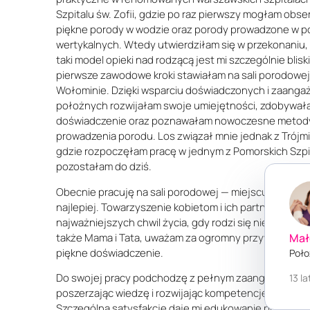
Szpitalu św. Zofii, gdzie po raz pierwszy mogłam obs
piękne porody w wodzie oraz porody prowadzone w p
wertykalnych. Wtedy utwierdziłam się w przekonaniu,
taki model opieki nad rodzącą jest mi szczególnie blisk
pierwsze zawodowe kroki stawiałam na sali porodowej 
Wołominie. Dzięki wsparciu doświadczonych i zaang
położnych rozwijałam swoje umiejętności, zdobywa
doświadczenie oraz poznawałam nowoczesne metod
prowadzenia porodu. Los związał mnie jednak z Trójm
gdzie rozpoczęłam pracę w jednym z Pomorskich Szpita
pozostałam do dziś.
Obecnie pracuję na sali porodowej — miejscu, w który
najlepiej. Towarzyszenie kobietom i ich partnerom w j
najważniejszych chwil życia, gdy rodzi się nie tylko dzi
także Mama i Tata, uważam za ogromny przywilej i nie
Mał
piękne doświadczenie.
Poło
Do swojej pracy podchodzę z pełnym zaangażowanie
13 l
poszerzając wiedzę i rozwijając kompetencje zawodo
Szczególną satysfakcję daje mi edukowanie przyszły