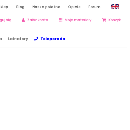
Sklep
Blog
Nasze położne
Opinie
Forum
guj się
Załóż konto
Moje materiały
Koszyk
a
Laktatory
Teleporada