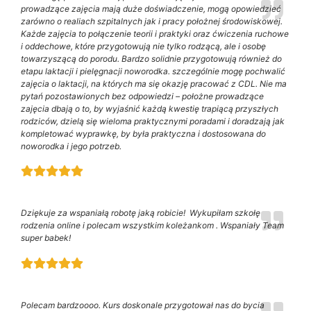
prowadzące zajęcia mają duże doświadczenie, mogą opowiedzieć
zarówno o realiach szpitalnych jak i pracy położnej środowiskowej.
Każde zajęcia to połączenie teorii i praktyki oraz ćwiczenia ruchowe
i oddechowe, które przygotowują nie tylko rodzącą, ale i osobę
towarzyszącą do porodu. Bardzo solidnie przygotowują również do
etapu laktacji i pielęgnacji noworodka. szczególnie mogę pochwalić
zajęcia o laktacji, na których ma się okazję pracować z CDL. Nie ma
pytań pozostawionych bez odpowiedzi – położne prowadzące
zajęcia dbają o to, by wyjaśnić każdą kwestię trapiącą przyszłych
rodziców, dzielą się wieloma praktycznymi poradami i doradzają jak
kompletować wyprawkę, by była praktyczna i dostosowana do
noworodka i jego potrzeb.
Dziękuje za wspaniałą robotę jaką robicie! Wykupiłam szkołę
rodzenia online i polecam wszystkim koleżankom . Wspaniały Team
super babek!
Polecam bardzoooo. Kurs doskonale przygotował nas do bycia