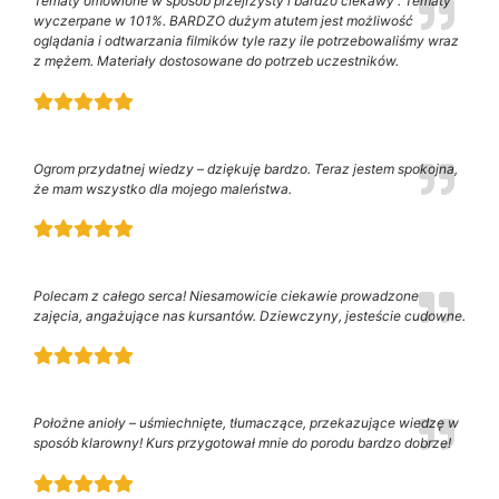
Tematy omówione w sposób przejrzysty i bardzo ciekawy . Tematy
wyczerpane w 101%. BARDZO dużym atutem jest możliwość
oglądania i odtwarzania filmików tyle razy ile potrzebowaliśmy wraz
z mężem. Materiały dostosowane do potrzeb uczestników.
Ogrom przydatnej wiedzy – dziękuję bardzo. Teraz jestem spokojna,
że mam wszystko dla mojego maleństwa.
Polecam z całego serca! Niesamowicie ciekawie prowadzone
zajęcia, angażujące nas kursantów. Dziewczyny, jesteście cudowne.
Położne anioły – uśmiechnięte, tłumaczące, przekazujące wiedzę w
sposób klarowny! Kurs przygotował mnie do porodu bardzo dobrze!