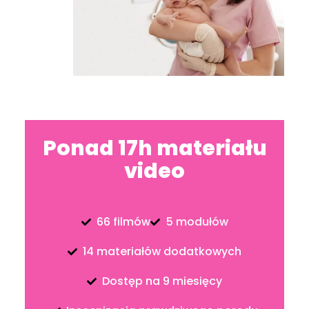
Ponad 17h materiału
video
66 filmów
5 modułów
14 materiałów dodatkowych
Dostęp na 9 miesięcy