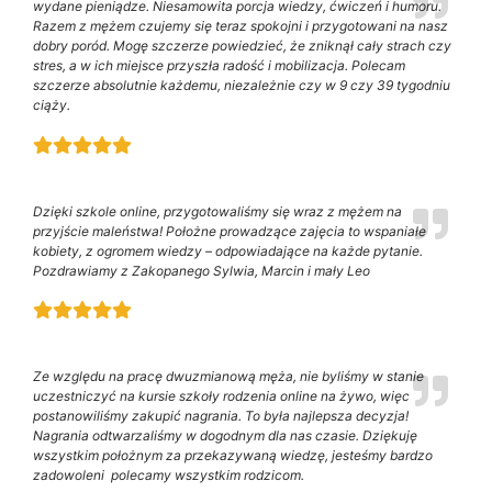
wydane pieniądze. Niesamowita porcja wiedzy, ćwiczeń i humoru.
Razem z mężem czujemy się teraz spokojni i przygotowani na nasz
dobry poród. Mogę szczerze powiedzieć, że zniknął cały strach czy
stres, a w ich miejsce przyszła radość i mobilizacja. Polecam
szczerze absolutnie każdemu, niezależnie czy w 9 czy 39 tygodniu
ciąży.
Dzięki szkole online, przygotowaliśmy się wraz z mężem na
przyjście maleństwa! Położne prowadzące zajęcia to wspaniałe
kobiety, z ogromem wiedzy – odpowiadające na każde pytanie.
Pozdrawiamy z Zakopanego Sylwia, Marcin i mały Leo
Ze względu na pracę dwuzmianową męża, nie byliśmy w stanie
uczestniczyć na kursie szkoły rodzenia online na żywo, więc
postanowiliśmy zakupić nagrania. To była najlepsza decyzja!
Nagrania odtwarzaliśmy w dogodnym dla nas czasie. Dziękuję
wszystkim położnym za przekazywaną wiedzę, jesteśmy bardzo
zadowoleni polecamy wszystkim rodzicom.