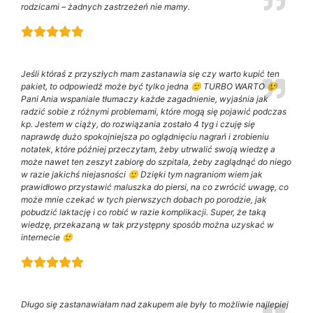
rodzicami – żadnych zastrzeżeń nie mamy.
Jeśli któraś z przyszłych mam zastanawia się czy warto kupić ten
pakiet, to odpowiedź może być tylko jedna 🙂 TURBO WARTO 🙂
Pani Ania wspaniale tłumaczy każde zagadnienie, wyjaśnia jak
radzić sobie z różnymi problemami, które mogą się pojawić podczas
kp. Jestem w ciąży, do rozwiązania zostało 4 tyg i czuję się
naprawdę dużo spokojniejsza po oglądnięciu nagrań i zrobieniu
notatek, które później przeczytam, żeby utrwalić swoją wiedzę a
może nawet ten zeszyt zabiorę do szpitala, żeby zaglądnąć do niego
w razie jakichś niejasności 🙂 Dzięki tym nagraniom wiem jak
prawidłowo przystawić maluszka do piersi, na co zwrócić uwagę, co
może mnie czekać w tych pierwszych dobach po porodzie, jak
pobudzić laktację i co robić w razie komplikacji. Super, że taką
wiedzę, przekazaną w tak przystępny sposób można uzyskać w
internecie 🙂
Długo się zastanawiałam nad zakupem ale były to możliwie najlepiej