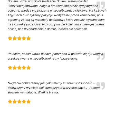
Brałam udział w Szkole Rodzenia Online i jestem bardzo
usatysfakcjonowana. Zajęcia prowadzone przez sympatyczne
położne, wiedza przekazana w sposób bardzo ciekawy! Na każdych
zajęciach ćwiczyliśmy pozycje wertykalne przed kamerkami, plus
ogromną zaletą są materiały dodatkowe które zostały wysłane nam
na skrzynkę pocztową. No i oczywiście kolejnym atutem jest forma
online, bez wychodzenia z domu! Serdecznie polecam!
Polecam, podstawowa wiedza potrzebna w połowie ciąży, wiedza
przekazywana w sposób konkretny i przystępny.
Nagrania odtwarzamy jak tylko mamy ku temu sposobność –
dziewczyny wymiatacie! tłumaczycie wszystko ludzku Jednym
słowem wymiatacie. Wielkie brawa.