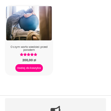
O czym warto wiedzieć przed
porodem
Oceniono
200,00
zł
5.00
na 5
Dodaj do koszyka