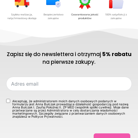
Szybka realizacja,
Bezpieczeństwo
Gwarantowana jakość
100% satysfakcji z
natychmiastowy dostęp
zakupów
produktów
zakupów
Zapisz się do newslettera i otrzymaj
5% rabatu
na pierwsze zakupy.
Akceptuję, że administratorem moich danych osobowych podanych w
formularzu jest Anna Bulczak prowadząca działalność gospodarczą pod nazwą
Anna Bulczak I. Zaufaj Położnej II. ZP MED (wspólnik spółki cywilnej). Moje dane
przetwarzane są przez Administratora w celu dostarczania wiadomości
marketingowych. Szczegóły związane z przetwarzaniem danych osobowych
znajdziesz w Polityce Prywatności.