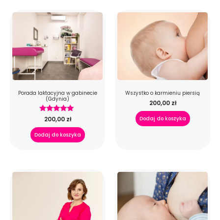
Porada laktacyjna w gabinecie
Wszystko o karmieniu piersią
(Gdynia)
200,00
zł
Oceniono
200,00
zł
Dodaj do koszyka
5.00
na 5
Dodaj do koszyka