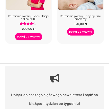
Karmienie piersią – konsultacja
Karmienie piersią – najczęstsze
online z CDL
problemy
120,00
zł
Oceniono
200,00
zł
4.00
Dodaj do koszyka
na 5
Dodaj do koszyka
Dołącz do naszego ciążowego newslettera i bądź na
bieżąco – tydzień po tygodniu!