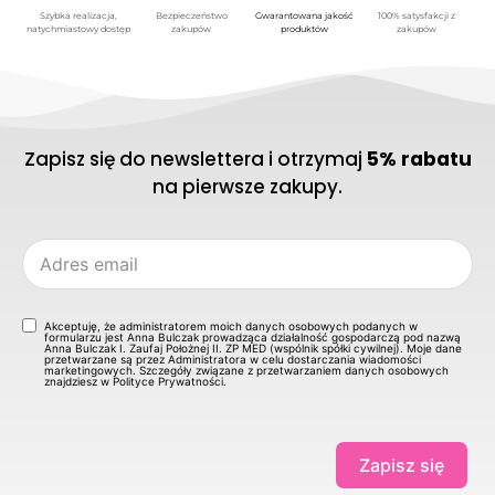
Szybka realizacja,
Bezpieczeństwo
Gwarantowana jakość
100% satysfakcji z
natychmiastowy dostęp
zakupów
produktów
zakupów
Zapisz się do newslettera i otrzymaj
5% rabatu
na pierwsze zakupy.
Akceptuję, że administratorem moich danych osobowych podanych w
formularzu jest Anna Bulczak prowadząca działalność gospodarczą pod nazwą
Anna Bulczak I. Zaufaj Położnej II. ZP MED (wspólnik spółki cywilnej). Moje dane
przetwarzane są przez Administratora w celu dostarczania wiadomości
marketingowych. Szczegóły związane z przetwarzaniem danych osobowych
znajdziesz w Polityce Prywatności.
Zapisz się