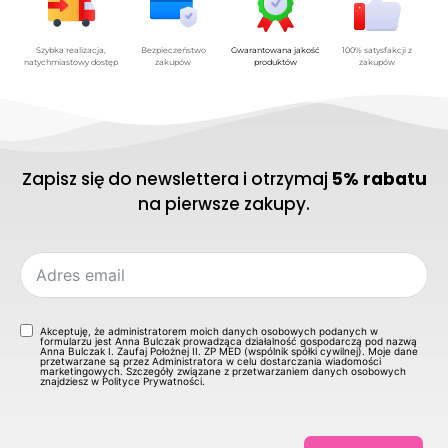
Szybka realizacja,
Bezpieczeństwo
Gwarantowana jakość
100% satysfakcji z
natychmiastowy dostęp
zakupów
produktów
zakupów
Zapisz się do newslettera i otrzymaj
5% rabatu
na pierwsze zakupy.
Akceptuję, że administratorem moich danych osobowych podanych w
formularzu jest Anna Bulczak prowadząca działalność gospodarczą pod nazwą
Anna Bulczak I. Zaufaj Położnej II. ZP MED (wspólnik spółki cywilnej). Moje dane
przetwarzane są przez Administratora w celu dostarczania wiadomości
marketingowych. Szczegóły związane z przetwarzaniem danych osobowych
znajdziesz w Polityce Prywatności.