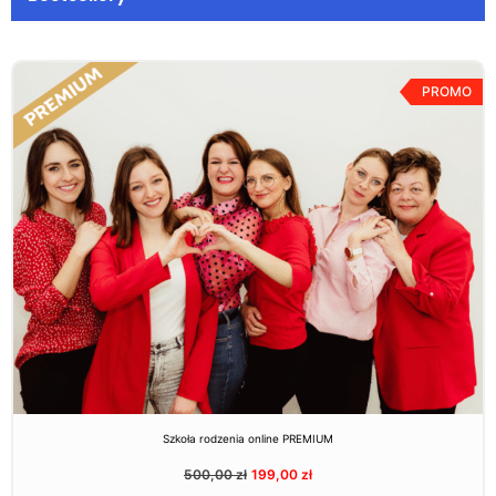
PROMO
Szkoła rodzenia online PREMIUM
500,00
zł
199,00
zł