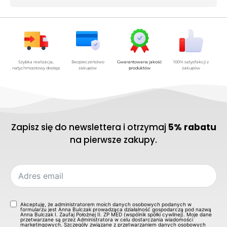
Szybka realizacja,
Bezpieczeństwo
Gwarantowana jakość
100% satysfakcji z
natychmiastowy dostęp
zakupów
produktów
zakupów
Zapisz się do newslettera i otrzymaj
5% rabatu
na pierwsze zakupy.
Akceptuję, że administratorem moich danych osobowych podanych w
formularzu jest Anna Bulczak prowadząca działalność gospodarczą pod nazwą
Anna Bulczak I. Zaufaj Położnej II. ZP MED (wspólnik spółki cywilnej). Moje dane
przetwarzane są przez Administratora w celu dostarczania wiadomości
marketingowych. Szczegóły związane z przetwarzaniem danych osobowych