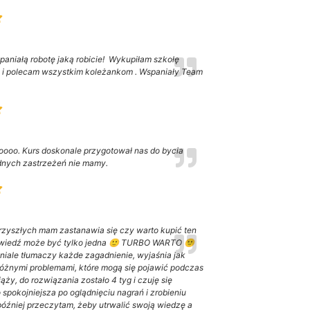
paniałą robotę jaką robicie! Wykupiłam szkołę
e i polecam wszystkim koleżankom . Wspaniały Team
ooo. Kurs doskonale przygotował nas do bycia
dnych zastrzeżeń nie mamy.
 przyszłych mam zastanawia się czy warto kupić ten
powiedź może być tylko jedna 🙂 TURBO WARTO 🙂
niale tłumaczy każde zagadnienie, wyjaśnia jak
 różnymi problemami, które mogą się pojawić podczas
ąży, do rozwiązania zostało 4 tyg i czuję się
spokojniejsza po oglądnięciu nagrań i zrobieniu
 później przeczytam, żeby utrwalić swoją wiedzę a