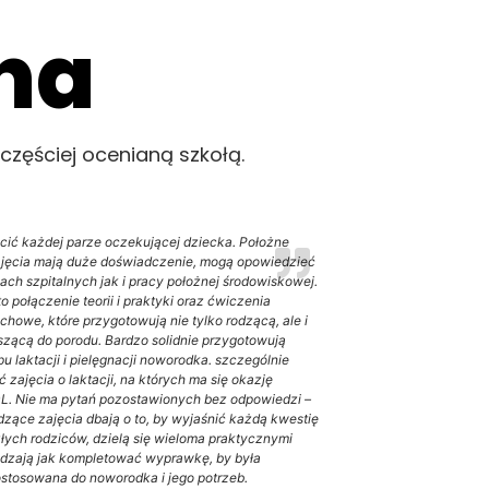
na
jczęściej ocenianą szkołą.
cić każdej parze oczekującej dziecka. Położne
jęcia mają duże doświadczenie, mogą opowiedzieć
ach szpitalnych jak i pracy położnej środowiskowej.
o połączenie teorii i praktyki oraz ćwiczenia
chowe, które przygotowują nie tylko rodzącą, ale i
zącą do porodu. Bardzo solidnie przygotowują
u laktacji i pielęgnacji noworodka. szczególnie
zajęcia o laktacji, na których ma się okazję
L. Nie ma pytań pozostawionych bez odpowiedzi –
zące zajęcia dbają o to, by wyjaśnić każdą kwestię
złych rodziców, dzielą się wieloma praktycznymi
adzają jak kompletować wyprawkę, by była
ostosowana do noworodka i jego potrzeb.