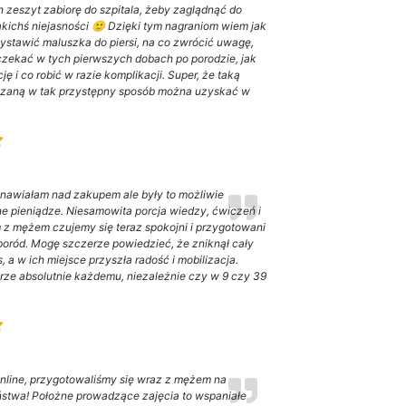
 zeszyt zabiorę do szpitala, żeby zaglądnąć do
jakichś niejasności 🙂 Dzięki tym nagraniom wiem jak
ystawić maluszka do piersi, na co zwrócić uwagę,
zekać w tych pierwszych dobach po porodzie, jak
ję i co robić w razie komplikacji. Super, że taką
azaną w tak przystępny sposób można uzyskać w
anawiałam nad zakupem ale były to możliwie
ne pieniądze. Niesamowita porcja wiedzy, ćwiczeń i
z mężem czujemy się teraz spokojni i przygotowani
poród. Mogę szczerze powiedzieć, że zniknął cały
s, a w ich miejsce przyszła radość i mobilizacja.
ze absolutnie każdemu, niezależnie czy w 9 czy 39
online, przygotowaliśmy się wraz z mężem na
ństwa! Położne prowadzące zajęcia to wspaniałe