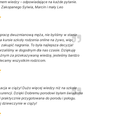
omem wiedzy – odpowiadające na każde pytanie.
Zakopanego Sylwia, Marcin i mały Leo
pracę dwuzmianową męża, nie byliśmy w stanie
a kursie szkoły rodzenia online na żywo, więc
 zakupić nagrania. To była najlepsza decyzja!
rzaliśmy w dogodnym dla nas czasie. Dziękuję
ożnym za przekazywaną wiedzę, jesteśmy bardzo
lecamy wszystkim rodzicom.
acja w ciąży! Dużo więcej wiedzy niż na szkole
kurencji. Dzięki Dobremu porodowi byłam świadoma
i praktycznie przygotowana do porodu i połogu.
 dziewczynie w ciąży!