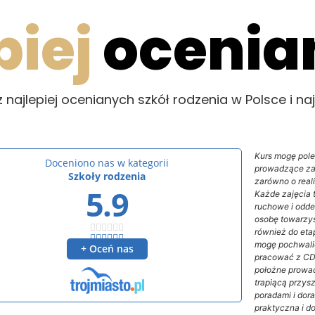
piej
ocenia
 najlepiej ocenianych szkół rodzenia w Polsce i na
Kurs mogę pole
prowadzące za
zarówno o reali
Każde zajęcia t
ruchowe i odde
osobę towarzys
również do etap
mogę pochwalić 
pracować z CD
położne prowad
trapiącą przys
poradami i dor
praktyczna i d