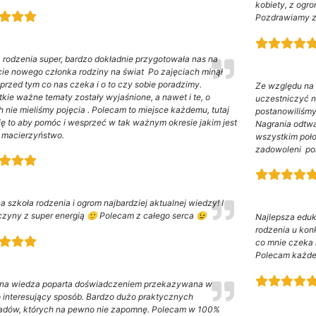
kobiety, z ogr
Pozdrawiamy z 
 rodzenia super, bardzo dokładnie przygotowała nas na
cie nowego członka rodziny na świat Po zajęciach minął
 przed tym co nas czeka i o to czy sobie poradzimy.
Ze względu na 
kie ważne tematy zostały wyjaśnione, a nawet i te, o
uczestniczyć n
h nie mieliśmy pojęcia . Polecam to miejsce każdemu, tutaj
postanowiliśmy
się to aby pomóc i wesprzeć w tak ważnym okresie jakim jest
Nagrania odtwa
i macierzyństwo.
wszystkim poł
zadowoleni po
a szkoła rodzenia i ogrom najbardziej aktualnej wiedzy! I
zyny z super energią 🙂 Polecam z całego serca 😉
Najlepsza eduk
rodzenia u kon
co mnie czeka 
Polecam każdej
na wiedza poparta doświadczeniem przekazywana w
 interesujący sposób. Bardzo dużo praktycznych
adów, których na pewno nie zapomnę. Polecam w 100%