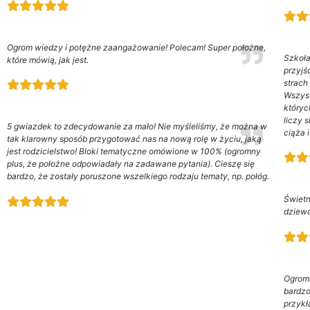
Ogrom wiedzy i potężne zaangażowanie! Polecam! Super położne,
Szkoła
które mówią, jak jest.
przyjś
strach
Wszyst
któryc
liczy 
5 gwiazdek to zdecydowanie za mało! Nie myśleliśmy, że można w
ciąża 
tak klarowny sposób przygotować nas na nową rolę w życiu, jaką
jest rodzicielstwo! Bloki tematyczne omówione w 100% (ogromny
plus, że położne odpowiadały na zadawane pytania). Cieszę się
bardzo, że zostały poruszone wszelkiego rodzaju tematy, np. połóg.
Świetn
dziewc
Ogrom
bardzo
przykł