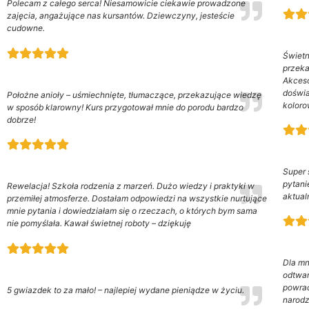
Polecam z całego serca! Niesamowicie ciekawie prowadzone
zajęcia, angażujące nas kursantów. Dziewczyny, jesteście
cudowne.
Świetn
przeka
Akceso
doświa
Położne anioły – uśmiechnięte, tłumaczące, przekazujące wiedzę
koloro
w sposób klarowny! Kurs przygotował mnie do porodu bardzo
dobrze!
Super 
pytani
Rewelacja! Szkoła rodzenia z marzeń. Dużo wiedzy i praktyki w
aktual
przemiłej atmosferze. Dostałam odpowiedzi na wszystkie nurtujące
mnie pytania i dowiedziałam się o rzeczach, o których bym sama
nie pomyślała. Kawał świetnej roboty – dziękuję
Dla mn
odtwar
powrac
5 gwiazdek to za mało! – najlepiej wydane pieniądze w życiu.
narodz