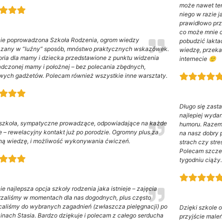
może nawet ten
niego w razie 
prawidłowo prz
co może mnie c
ie poprowadzona Szkoła Rodzenia, ogrom wiedzy
pobudzić laktac
zany w “luźny” sposób, mnóstwo praktycznych wskazówek.
wiedzę, przek
ria dla mamy i dziecka przedstawione z punktu widzenia
internecie 🙂
dczonej mamy i położnej – bez polecania zbędnych,
wych gadżetów. Polecam również wszystkie inne warsztaty.
Długo się zast
najlepiej wyda
szkoła, sympatyczne prowadzące, odpowiadające na każde
humoru. Razem 
e – rewelacyjny kontakt już po porodzie. Ogromny plus za
na nasz dobry 
ną wiedzę, i możliwość wykonywania ćwiczeń.
strach czy stre
Polecam szczer
tygodniu ciąży.
ie najlepsza opcja szkoły rodzenia jaka istnieje – zajęcia
zaliśmy w momentach dla nas dogodnych, plus często
aliśmy do wybranych zagadnień (zwłaszcza pielęgnacji) po
Dzięki szkole 
inach Stasia. Bardzo dziękuje i polecam z całego serducha
przyjście male