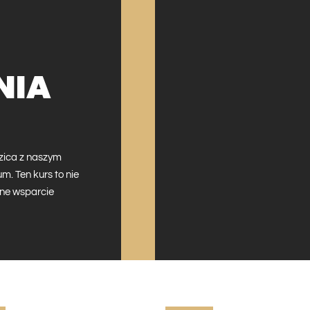
NIA
dzica z naszym
. Ten kurs to nie
łne wsparcie