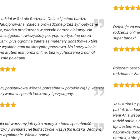
 udział w Szkole Rodzenia Online i jestem bardzo
fakcjonowana. Zajęcia prowadzone przez sympatyczne
Dziękuje za ws
e, wiedza przekazana w sposób bardzo ciekawy! Na
rodzenia onlin
h zajęciach ćwiczyliśmy pozycje wertykalne przed
super babek!
ami, plus ogromną zaletą są materiały dodatkowe które
y wysłane nam na skrzynkę pocztową. No i oczywiście
ym atutem jest forma online, bez wychodzenia z domu!
znie polecam!
Polecam bardzo
rodzicami – ża
m, podstawowa wiedza potrzebna w połowie ciąży, wiedza
zywana w sposób konkretny i przystępny.
Jeśli któraś z
pakiet, to od
Pani Ania wspa
radzić sobie z
ia odtwarzamy jak tylko mamy ku temu sposobność –
kp. Jestem w ci
zyny wymiatacie! tłumaczycie wszystko ludzku Jednym
naprawdę dużo 
 wymiatacie. Wielkie brawa.
notatek, które