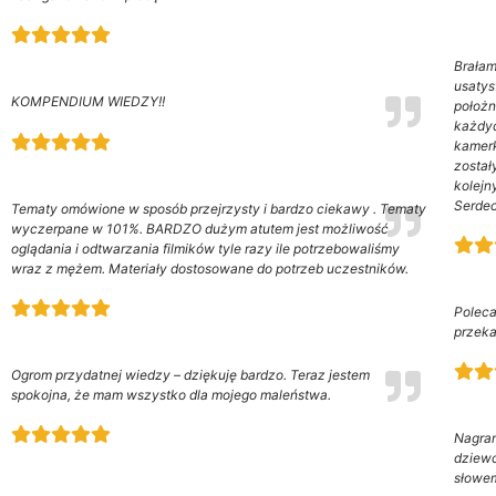
Brałam
usatys
KOMPENDIUM WIEDZY!!
położn
każdyc
kamerk
został
kolejn
Serdec
Tematy omówione w sposób przejrzysty i bardzo ciekawy . Tematy
wyczerpane w 101%. BARDZO dużym atutem jest możliwość
oglądania i odtwarzania filmików tyle razy ile potrzebowaliśmy
wraz z mężem. Materiały dostosowane do potrzeb uczestników.
Poleca
przeka
Ogrom przydatnej wiedzy – dziękuję bardzo. Teraz jestem
spokojna, że mam wszystko dla mojego maleństwa.
Nagran
dziewc
słowem