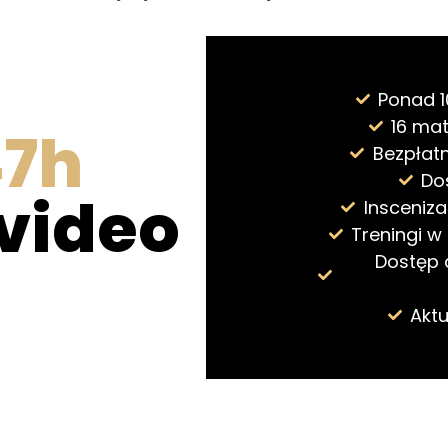
Ponad 1
16 ma
47h
Bezpłatn
Do
video
Insceniz
Treningi w 
Dostęp 
Aktu