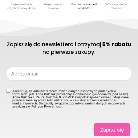
Szybka realizacja,
Bezpieczeństwo
Gwarantowana jakość
100% satysfakcji z
natychmiastowy dostęp
zakupów
produktów
zakupów
Zapisz się do newslettera i otrzymaj
5% rabatu
na pierwsze zakupy.
Akceptuję, że administratorem moich danych osobowych podanych w
formularzu jest Anna Bulczak prowadząca działalność gospodarczą pod nazwą
Anna Bulczak I. Zaufaj Położnej II. ZP MED (wspólnik spółki cywilnej). Moje dane
przetwarzane są przez Administratora w celu dostarczania wiadomości
marketingowych. Szczegóły związane z przetwarzaniem danych osobowych
znajdziesz w Polityce Prywatności.
Zapisz się