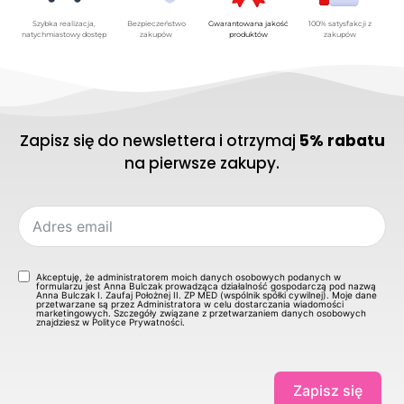
Szybka realizacja,
Bezpieczeństwo
Gwarantowana jakość
100% satysfakcji z
natychmiastowy dostęp
zakupów
produktów
zakupów
Zapisz się do newslettera i otrzymaj
5% rabatu
na pierwsze zakupy.
Akceptuję, że administratorem moich danych osobowych podanych w
formularzu jest Anna Bulczak prowadząca działalność gospodarczą pod nazwą
Anna Bulczak I. Zaufaj Położnej II. ZP MED (wspólnik spółki cywilnej). Moje dane
przetwarzane są przez Administratora w celu dostarczania wiadomości
marketingowych. Szczegóły związane z przetwarzaniem danych osobowych
znajdziesz w Polityce Prywatności.
Zapisz się