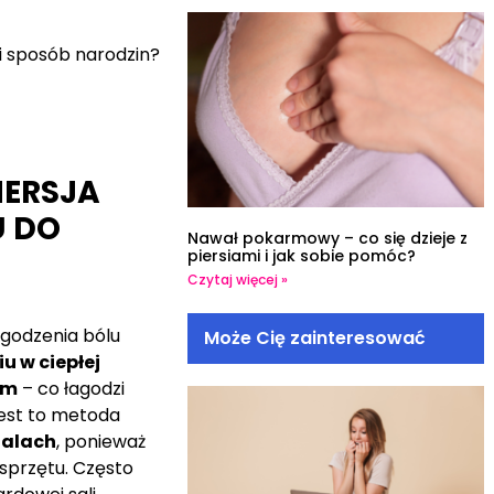
ki sposób narodzin?
MERSJA
 DO
Nawał pokarmowy – co się dzieje z
piersiami i jak sobie pomóc?
Czytaj więcej »
godzenia bólu
Może Cię zainteresować
u w ciepłej
em
– co łagodzi
Jest to metoda
talach
, ponieważ
sprzętu. Często