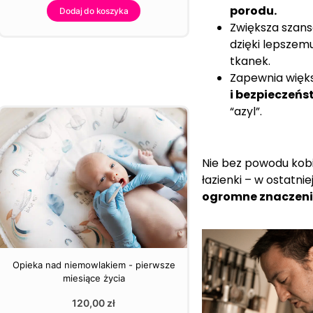
porodu.
Dodaj do koszyka
Zwiększa szan
dzięki lepszemu
tkanek.
Zapewnia więk
i bezpieczeń
“azyl”.
Nie bez powodu kobi
łazienki – w ostatni
ogromne znaczeni
Opieka nad niemowlakiem - pierwsze
miesiące życia
120,00
zł