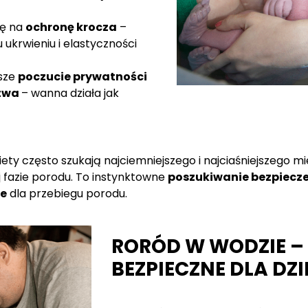
sę na
ochronę krocza
–
 ukrwieniu i elastyczności
sze
poczucie prywatności
stwa
– wanna działa jak
ety często szukają najciemniejszego i najciaśniejszego m
ej fazie porodu. To instynktowne
poszukiwanie bezpiec
e
dla przebiegu porodu.
RORÓD W WODZIE – 
BEZPIECZNE DLA DZ