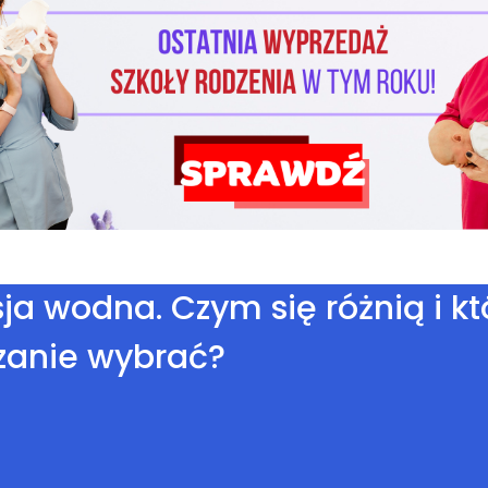
a wodna. Czym się różnią i kt
zanie wybrać?