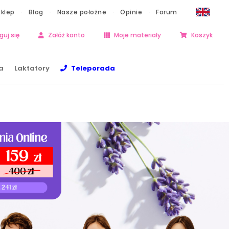
Sklep
Blog
Nasze położne
Opinie
Forum
guj się
Załóż konto
Moje materiały
Koszyk
a
Laktatory
Teleporada