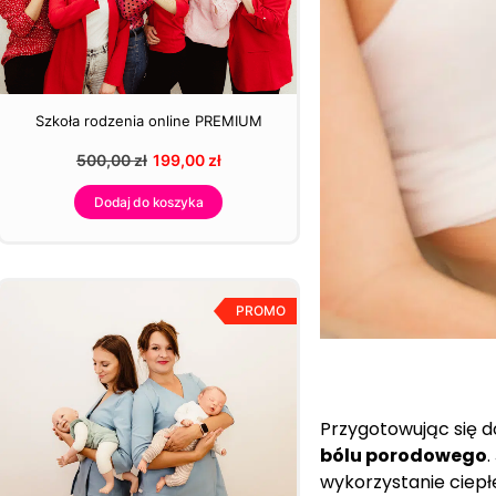
Szkoła rodzenia online PREMIUM
500,00
zł
199,00
zł
Dodaj do koszyka
PROMO
Przygotowując się 
bólu porodowego
.
wykorzystanie ciepł