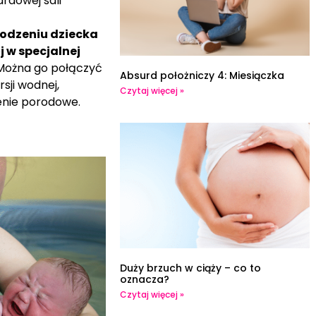
ardowej sali
odzeniu dziecka
e
j w specjalnej
ożna go połączyć
Absurd położniczy 4: Miesiączka
ji wodnej,
Czytaj więcej »
enie porodowe.
Duży brzuch w ciąży – co to
oznacza?
Czytaj więcej »