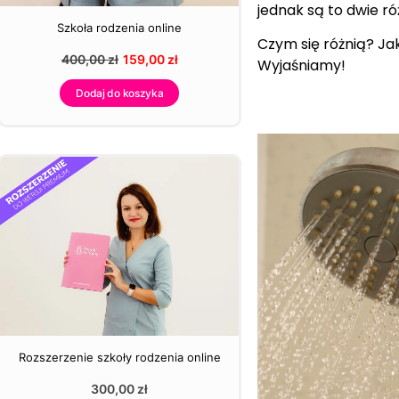
jednak są to dwie r
Szkoła rodzenia online
Czym się różnią? Ja
400,00
zł
159,00
zł
Wyjaśniamy!
Dodaj do koszyka
Rozszerzenie szkoły rodzenia online
300,00
zł