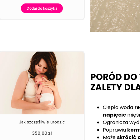
Dodaj do koszyka
PORÓD DO
ZALETY DL
Ciepła woda
re
napięcie
mięśn
Ogranicza wyd
Jak szczęśliwie urodzić
Poprawia
komf
350,00
zł
Może
skrócić