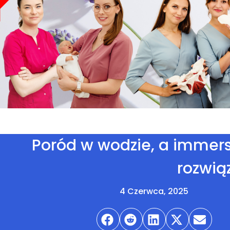
Poród w wodzie, a immersj
rozwią
4 Czerwca, 2025