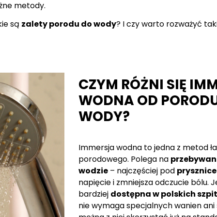
óżne metody.
kie są
zalety porodu do wody
? I czy warto rozważyć ta
CZYM RÓŻNI SIĘ IM
WODNA OD PORODU
WODY?
Immersja wodna to jedna z metod ła
porodowego. Polega na
przebywani
wodzie
– najczęściej pod
prysznic
napięcie i zmniejsza odczucie bólu. 
bardziej
dostępna w polskich szpi
nie wymaga specjalnych wanien ani 