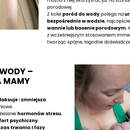
można z niej skorzystać już na stand
porodowej.
Z kolei
poród do wody
polega na
ur
bezpośrednio w wodzie
, najczęści
wannie lub basenie porodowym.
M
z wcześniejszym stosowaniem immers
tworząc spójne, łagodne doświadcz
 WODY –
A MAMY
laksuje
i
zmniejsza
iowe.
zielanie
hormonów
stresu
.
ort
psychiczny
.
czas
trwania
I fazy