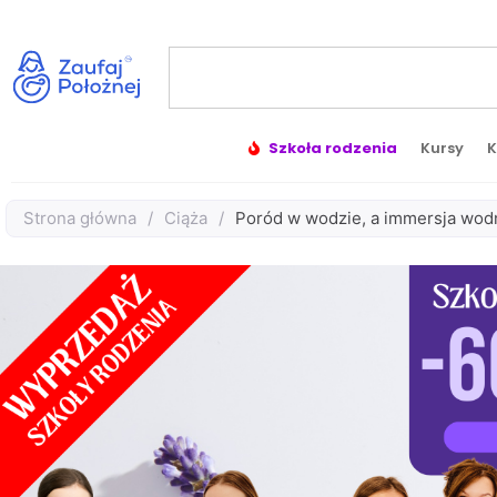
Szkoła rodzenia
Kursy
K
Strona główna
/
Ciąża
/
Poród w wodzie, a immersja wodn