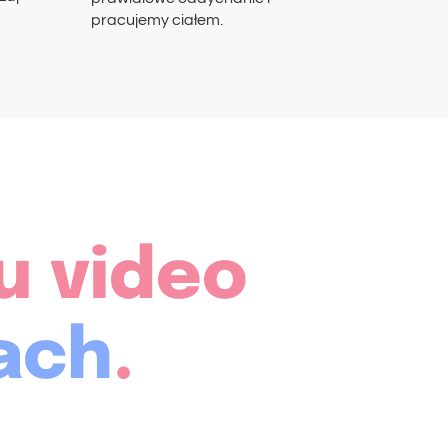
pracujemy ciałem.
u video
mach
.