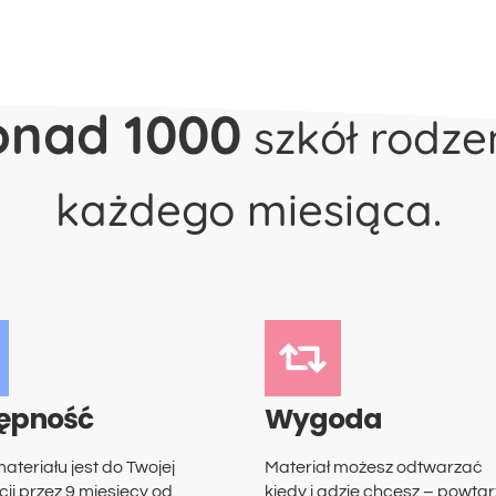
onad 1000
szkół rodze
każdego miesiąca.
ępność
Wygoda
ateriału jest do Twojej
Materiał możesz odtwarzać
ji przez 9 miesięcy od
kiedy i gdzie chcesz – powtar