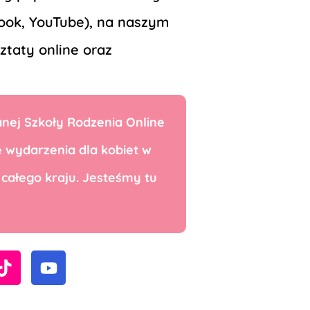
book, YouTube), na naszym
ztaty online oraz
nej Szkoły Rodzenia Online
 wydarzenia dla kobiet w
 całego kraju. Jesteśmy tu