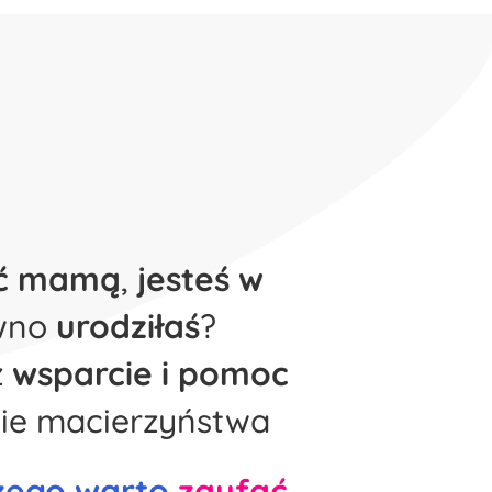
ać mamą
,
jesteś w
awno
urodziłaś
?
z
wsparcie i pomoc
ie macierzyństwa
czego warto
zaufać