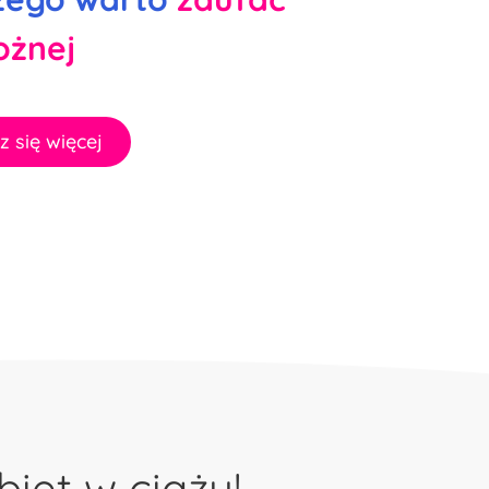
ożnej
 się więcej
iet w ciąży!