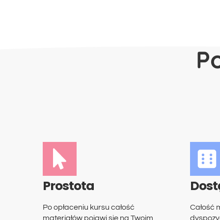
P
Prostota
Dost
Po opłaceniu kursu całość
Całość m
materiałów pojawi się na Twoim
dyspozyc