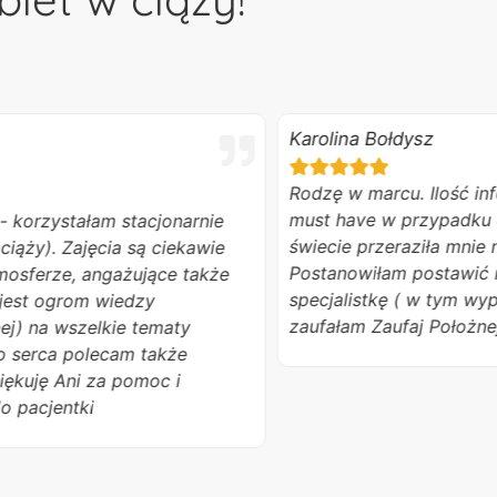
Karolina Bołdysz
Rodzę w marcu. Ilość informacj
must have w przypadku ciąży 
zystałam stacjonarnie
świecie przeraziła mnie na poc
). Zajęcia są ciekawie
Postanowiłam postawić na je
ze, angażujące także
specjalistkę ( w tym wypadku 
ogrom wiedzy
zaufałam Zaufaj Położnej
a wszelkie tematy
ca polecam także
ę Ani za pomoc i
jentki