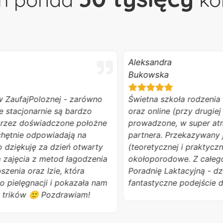
Aleksandra
Bukowska
fajPoloznej - zarówno
Świetna szkoła rodzenia - kor
cjonarnie są bardzo
oraz online (przy drugiej ciąży
 doświadczone położne
prowadzone, w super atmosfer
ie odpowiadają na
partnera. Przekazywany jest 
ękuję za dzień otwarty
(teoretycznej i praktycznej) n
ęcia z metod łagodzenia
okołoporodowe. Z całego ser
 oraz Izie, która
Poradnię Laktacyjną - dziękuj
lęgnacji i pokazała nam
fantastyczne podejście do pac
ków 🙂 Pozdrawiam!