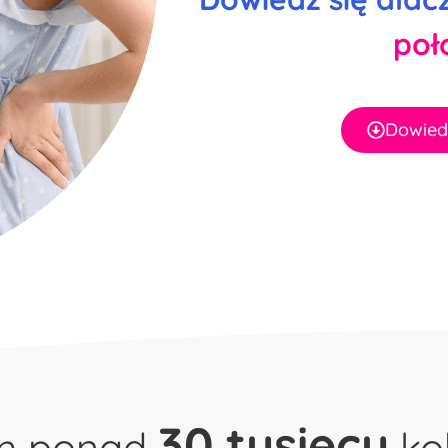
poł
Dowiedz
30 tysięcy
am ponad
kob