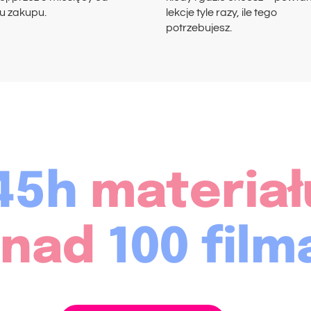
 zakupu.
lekcje tyle razy, ile tego
potrzebujesz.
45h
materiał
onad
100 fil