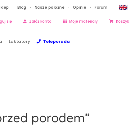
Sklep
Blog
Nasze położne
Opinie
Forum
guj się
Załóż konto
Moje materiały
Koszyk
a
Laktatory
Teleporada
 przed porodem”