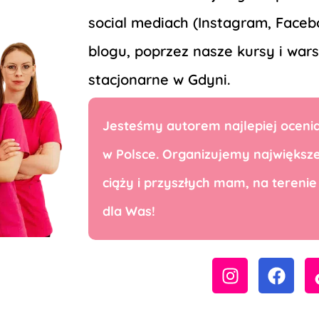
social mediach (Instagram, Face
blogu, poprzez nasze kursy i wars
stacjonarne w Gdyni.
Jesteśmy autorem najlepiej ocenia
w Polsce. Organizujemy największe
ciąży i przyszłych mam, na terenie
dla Was!