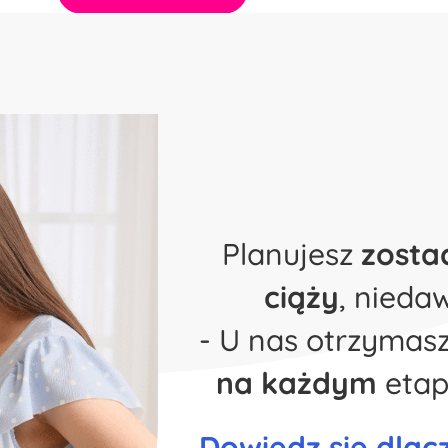
Planujesz
zost
ciąży
, nied
- U nas otrzymas
na każdym
etap
Dowiedz się dla