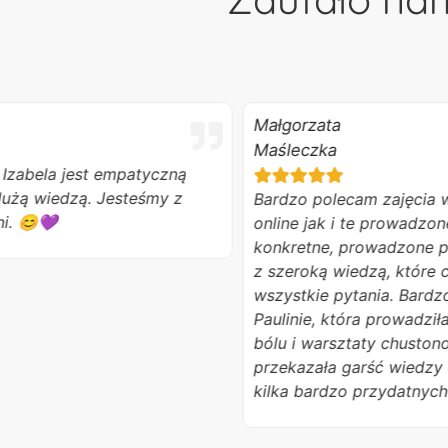
Małgorzata
Maśleczka
ela jest empatyczną
wiedzą. Jesteśmy z
Bardzo polecam zajęcia w Zau
💜
online jak i te prowadzone sta
konkretne, prowadzone przez
z szeroką wiedzą, które chętn
wszystkie pytania. Bardzo dzi
Paulinie, która prowadziła zaj
bólu i warsztaty chustonoszenia
przekazała garść wiedzy o pie
kilka bardzo przydatnych tri