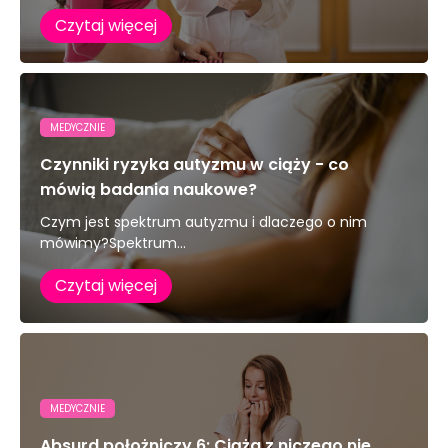
Czytaj więcej
MEDYCZNIE
Czynniki ryzyka autyzmu w ciąży - co
mówią badania naukowe?
Czym jest spektrum autyzmu i dlaczego o nim
mówimy?Spektrum...
Czytaj więcej
MEDYCZNIE
Absurd położniczy 6: Ciąża z niczego nie