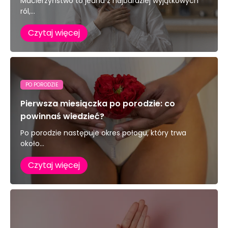
Macierzyństwo to jedna z najbardziej wyjątkowych
ról,...
Czytaj więcej
PO PORODZIE
Pierwsza miesiączka po porodzie: co
powinnaś wiedzieć?
Po porodzie następuje okres połogu, który trwa
około...
Czytaj więcej