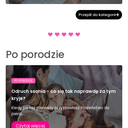
Przejdź do kategorii
Po porodzie
PO PORODZIE
Odruch ssania - co się tak naprawdę za tym
kryje?
Kiedy po raz pierwszy przystawiasz maleństwo do
piersi,...
Czytaj więcej