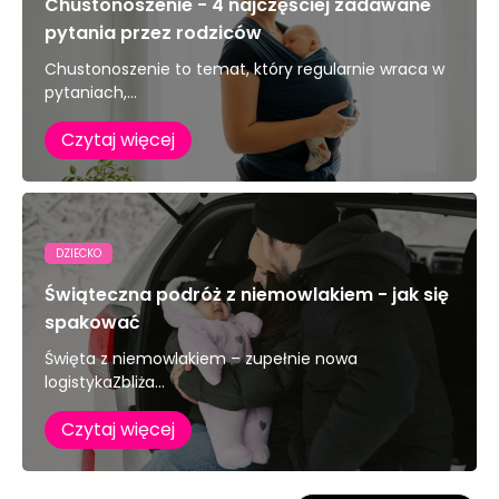
Chustonoszenie - 4 najczęściej zadawane
pytania przez rodziców
Chustonoszenie to temat, który regularnie wraca w
pytaniach,...
Czytaj więcej
DZIECKO
Świąteczna podróż z niemowlakiem - jak się
spakować
Święta z niemowlakiem – zupełnie nowa
logistykaZbliża...
Czytaj więcej