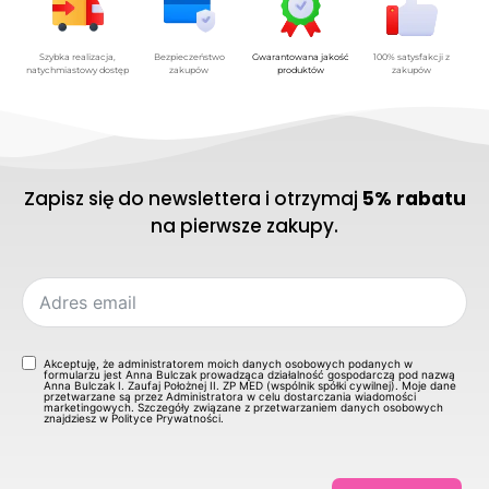
Szybka realizacja,
Bezpieczeństwo
Gwarantowana jakość
100% satysfakcji z
natychmiastowy dostęp
zakupów
produktów
zakupów
Zapisz się do newslettera i otrzymaj
5% rabatu
na pierwsze zakupy.
Akceptuję, że administratorem moich danych osobowych podanych w
formularzu jest Anna Bulczak prowadząca działalność gospodarczą pod nazwą
Anna Bulczak I. Zaufaj Położnej II. ZP MED (wspólnik spółki cywilnej). Moje dane
przetwarzane są przez Administratora w celu dostarczania wiadomości
marketingowych. Szczegóły związane z przetwarzaniem danych osobowych
znajdziesz w Polityce Prywatności.