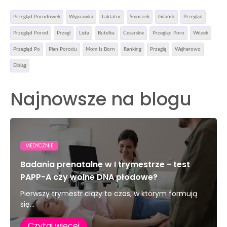
Przegląd Porodówek
Wyprawka
Laktator
Smoczek
Gdańsk
Przegląd
Przegląd Porod
Przegl
Lista
Butelka
Cesarskie
Przegląd Poro
Wózek
Przegląd Po
Plan Porodu
Mom Is Born
Ranking
Przeglą
Wejherowo
Elbląg
Najnowsze na blogu
MEDYCZNIE
Badania prenatalne w I trymestrze - test
PAPP-A czy wolne DNA płodowe?
Pierwszy trymestr ciąży to czas, w którym formują
się...
Czytaj więcej