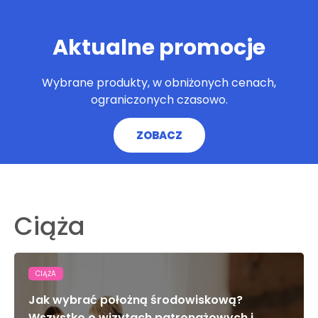
Aktualne promocje
Wybrane produkty, w obniżonych cenach,
ograniczonych czasowo.
ZOBACZ
Ciąża
CIĄŻA
Jak wybrać położną środowiskową?
Wszystko o wizytach patronażowych i