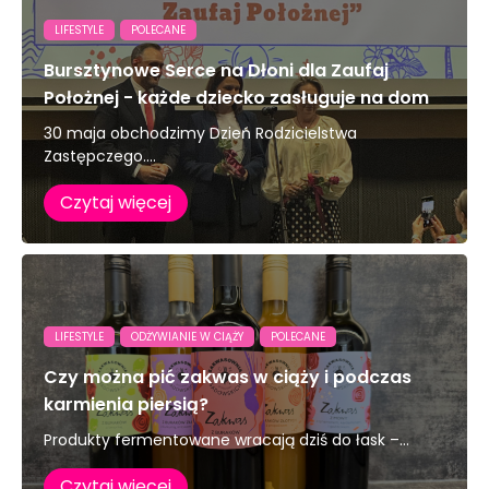
LIFESTYLE
POLECANE
Bursztynowe Serce na Dłoni dla Zaufaj
Położnej - każde dziecko zasługuje na dom
30 maja obchodzimy Dzień Rodzicielstwa
Zastępczego....
Czytaj więcej
LIFESTYLE
ODŻYWIANIE W CIĄŻY
POLECANE
Czy można pić zakwas w ciąży i podczas
karmienia piersią?
Produkty fermentowane wracają dziś do łask –...
Czytaj więcej