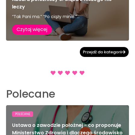
leczy
“Tak Pani ma.” “Po ciąży minie.”...
Czytaj więcej
Przejdź do kategorii
Polecane
POLECANE
Ustawa o zawodzie położnej - co proponuje
Ministerstwo Zdrowia i dlaczego środowisko