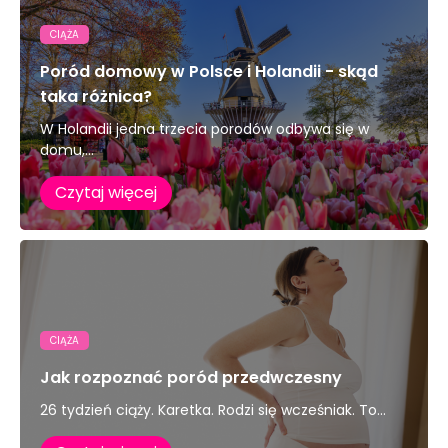
CIĄŻA
Poród domowy w Polsce i Holandii - skąd
taka różnica?
W Holandii jedna trzecia porodów odbywa się w
domu,...
Czytaj więcej
CIĄŻA
Jak rozpoznać poród przedwczesny
26 tydzień ciąży. Karetka. Rodzi się wcześniak. To...