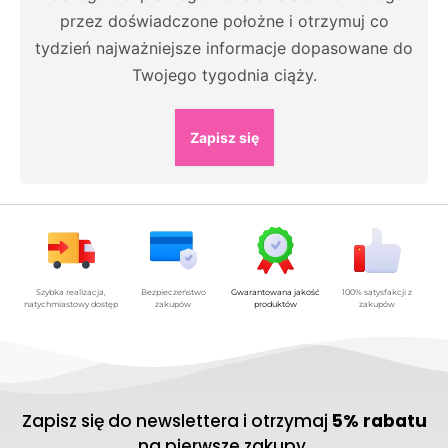
przez doświadczone położne i otrzymuj co
tydzień najważniejsze informacje dopasowane do
Twojego tygodnia ciąży.
Zapisz się
Szybka realizacja,
Bezpieczeństwo
Gwarantowana jakość
100% satysfakcji z
natychmiastowy dostęp
zakupów
produktów
zakupów
Zapisz się do newslettera i otrzymaj
5% rabatu
na pierwsze zakupy.