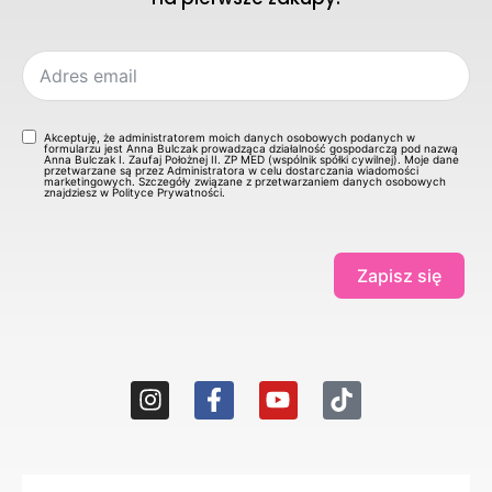
Akceptuję, że administratorem moich danych osobowych podanych w
formularzu jest Anna Bulczak prowadząca działalność gospodarczą pod nazwą
Anna Bulczak I. Zaufaj Położnej II. ZP MED (wspólnik spółki cywilnej). Moje dane
przetwarzane są przez Administratora w celu dostarczania wiadomości
marketingowych. Szczegóły związane z przetwarzaniem danych osobowych
znajdziesz w Polityce Prywatności.
Zapisz się