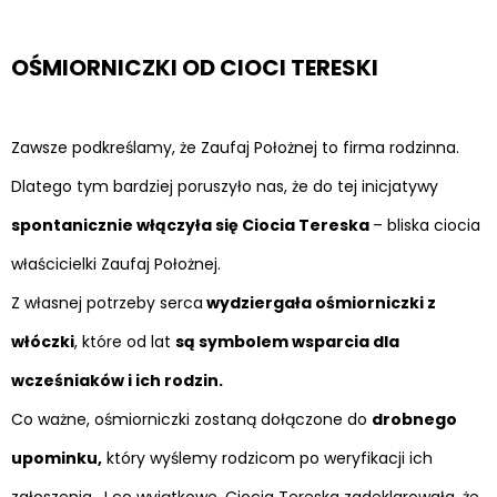
OŚMIORNICZKI OD CIOCI TERESKI
Zawsze podkreślamy, że Zaufaj Położnej to firma rodzinna.
Dlatego tym bardziej poruszyło nas, że do tej inicjatywy
spontanicznie włączyła się Ciocia Tereska
– bliska ciocia
właścicielki Zaufaj Położnej.
Z własnej potrzeby serca
wydziergała ośmiorniczki z
włóczki
, które od lat
są symbolem wsparcia dla
wcześniaków i ich rodzin.
Co ważne, ośmiorniczki zostaną dołączone do
drobnego
upominku,
który wyślemy rodzicom po weryfikacji ich
zgłoszenia. I co wyjątkowe, Ciocia Tereska zadeklarowała, że