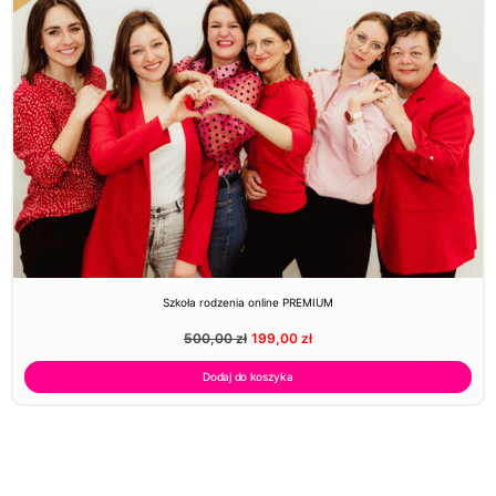
Szkoła rodzenia online PREMIUM
500,00
zł
199,00
zł
Dodaj do koszyka