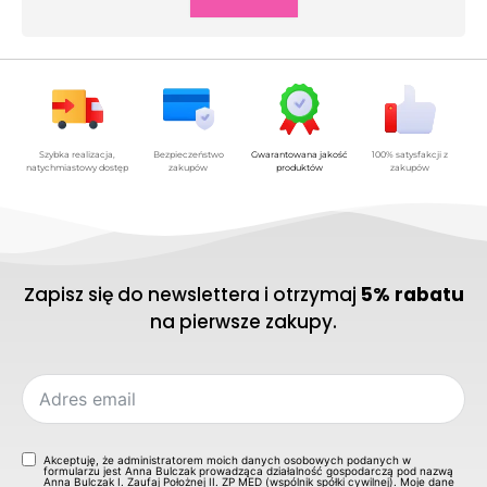
Szybka realizacja,
Bezpieczeństwo
Gwarantowana jakość
100% satysfakcji z
natychmiastowy dostęp
zakupów
produktów
zakupów
Zapisz się do newslettera i otrzymaj
5% rabatu
na pierwsze zakupy.
Akceptuję, że administratorem moich danych osobowych podanych w
formularzu jest Anna Bulczak prowadząca działalność gospodarczą pod nazwą
Anna Bulczak I. Zaufaj Położnej II. ZP MED (wspólnik spółki cywilnej). Moje dane