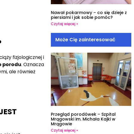
Nawał pokarmowy – co się dzieje z
piersiami i jak sobie pomóc?
Czytaj więcej »
Może Cię zainteresować
?
ży fizjologicznej i
o porodu
. Oznacza
mi, ale również
JEST
Przegląd porodówek – Szpital
Mrągowski im. Michała Kajki w
Mrągowie
Czytaj więcej »