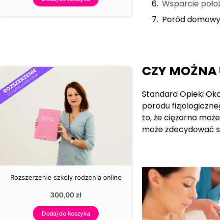
Wsparcie poło
Poród domowy
CZY MOŻNA 
Standard Opieki Okoł
porodu fizjologiczne
to, że ciężarna moż
może zdecydować s
Rozszerzenie szkoły rodzenia online
300,00
zł
Dodaj do koszyka