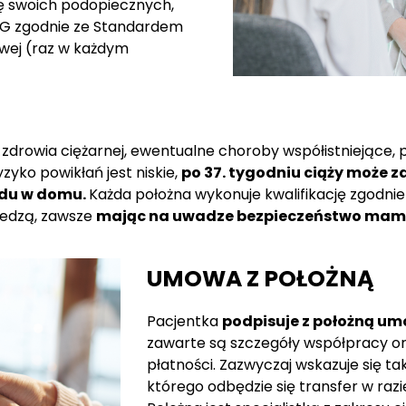
ę swoich podopiecznych,
SG zgodnie ze Standardem
wej (raz w każdym
zdrowia ciężarnej, ewentualne choroby współistniejące, p
yzyko powikłań jest niskie,
po 37. tygodniu ciąży może 
odu w domu.
Każda położna wykonuje kwalifikację zgodni
iedzą, zawsze
mając na uwadze bezpieczeństwo mamy 
UMOWA Z POŁOŻNĄ
Pacjentka
podpisuje z położną u
zawarte są szczegóły współpracy or
płatności. Zazwyczaj wskazuje się tak
którego odbędzie się transfer w razi