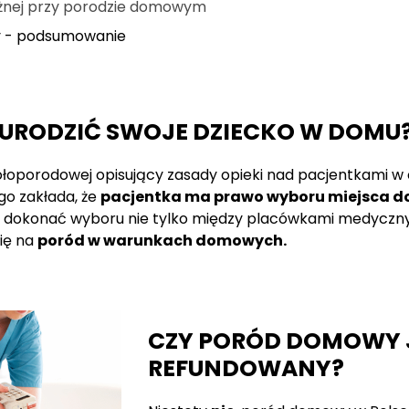
żnej przy porodzie domowym
 - podsumowanie
URODZIĆ SWOJE DZIECKO W DOMU
oporodowej opisujący zasady opieki nad pacjentkami w cią
go zakłada, że
pacjentka ma prawo wyboru miejsca d
e dokonać wyboru nie tylko między placówkami medyczny
ię na
poród w warunkach domowych.
CZY PORÓD DOMOWY 
REFUNDOWANY?