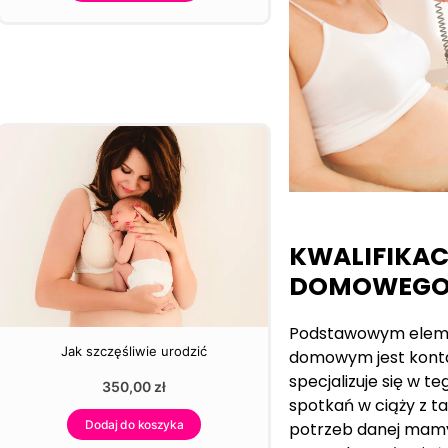
KWALIFIKAC
DOMOWEG
Podstawowym eleme
Jak szczęśliwie urodzić
domowym jest konta
specjalizuje się w te
350,00
zł
spotkań w ciąży z t
Dodaj do koszyka
potrzeb danej mamy