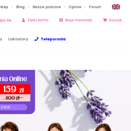
Sklep
Blog
Nasze położne
Opinie
Forum
guj się
Załóż konto
Moje materiały
Koszyk
a
Laktatory
Teleporada