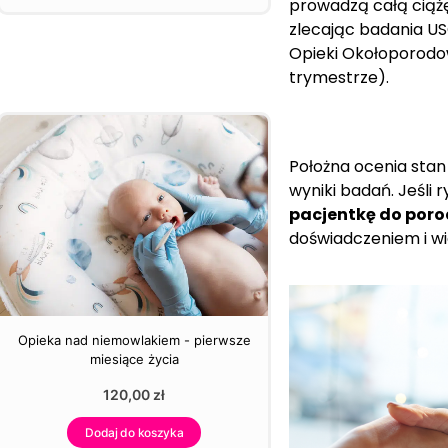
prowadzą całą ciąż
zlecając badania U
Opieki Okołoporodo
trymestrze).
Położna ocenia stan 
wyniki badań. Jeśli r
pacjentkę do por
doświadczeniem i w
Opieka nad niemowlakiem - pierwsze
miesiące życia
120,00
zł
Dodaj do koszyka