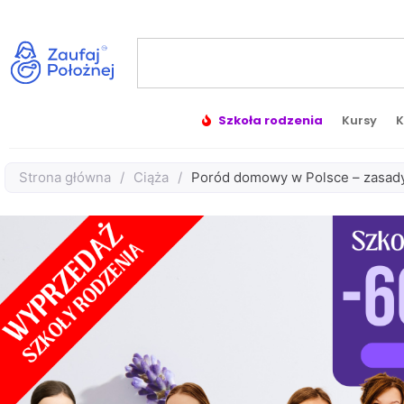
Szkoła rodzenia
Kursy
K
Strona główna
/
Ciąża
/
Poród domowy w Polsce – zasady