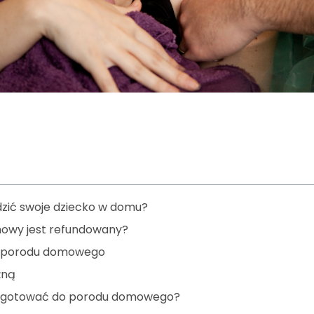
zić swoje dziecko w domu?
owy jest refundowany?
do porodu domowego
żną
zygotować do porodu domowego?