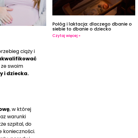
Połóg i laktacja: dlaczego dbanie o
siebie to dbanie o dziecko
Czytaj więcej »
rzebieg ciąży i
zakwalifikować
e ze swoim
i dziecka.
mowę
, w której
az warunki
że szpital, do
e konieczności.