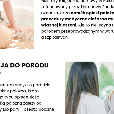
Niestety
nie
, poród domowy w Polsce
refundowany przez Narodowy Fundus
oznacza, że za
całość opieki położn
procedury medyczne ciężarna mus
własnej kieszeni
. Ale to nie jedyna
porodem przeprowadzanym w war
a szpitalnych.
JA DO PORODU
O
ntem decyzji o porodzie
kt z położną, która
go typu opiece. Ilość
aką położną zależy od
 lub pary – często położne