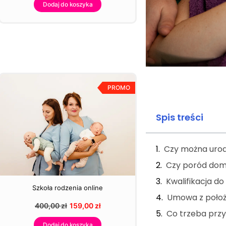
Dodaj do koszyka
PROMO
Spis treści
Czy można urod
Czy poród dom
Kwalifikacja 
Szkoła rodzenia online
Umowa z poło
400,00
zł
159,00
zł
Co trzeba pr
Dodaj do koszyka