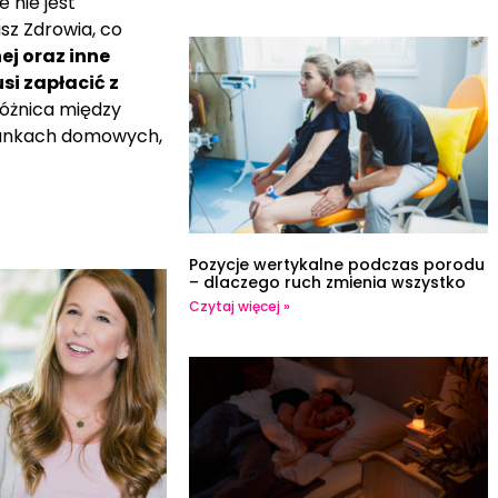
 nie jest
z Zdrowia, co
ej oraz inne
i zapłacić z
 różnica między
unkach domowych,
Pozycje wertykalne podczas porodu
– dlaczego ruch zmienia wszystko
Czytaj więcej »