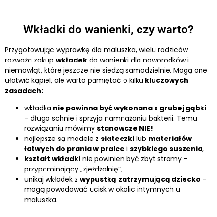
Wkładki do wanienki, czy warto?
Przygotowując wyprawkę dla maluszka, wielu rodziców
rozważa zakup
wkładek
do wanienki dla noworodków i
niemowląt, które jeszcze nie siedzą samodzielnie. Mogą one
ułatwić kąpiel, ale warto pamiętać o kilku
kluczowych
zasadach:
wkładka
nie powinna być wykonana z grubej gąbki
– długo schnie i sprzyja namnażaniu bakterii. Temu
rozwiązaniu mówimy
stanowcze NIE!
najlepsze są modele z
siateczki
lub
materiałów
łatwych do prania w pralce
i
szybkiego
suszenia
,
kształt wkładki
nie powinien być zbyt stromy –
przypominający „zjeżdżalnię”,
unikaj wkładek z
wypustką
zatrzymującą dziecko
–
mogą powodować ucisk w okolic intymnych u
maluszka.