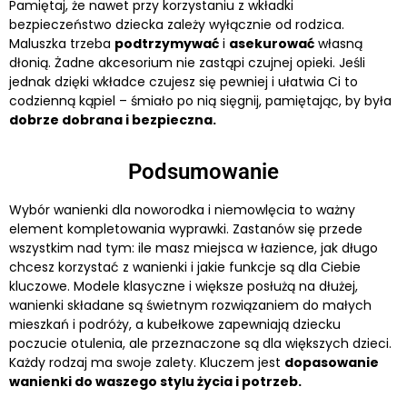
Pamiętaj, że nawet przy korzystaniu z wkładki
bezpieczeństwo dziecka zależy wyłącznie od rodzica.
Maluszka trzeba
podtrzymywać
i
asekurować
własną
dłonią. Żadne akcesorium nie zastąpi czujnej opieki. Jeśli
jednak dzięki wkładce czujesz się pewniej i ułatwia Ci to
codzienną kąpiel – śmiało po nią sięgnij, pamiętając, by była
dobrze dobrana i bezpieczna.
Podsumowanie
Wybór wanienki dla noworodka i niemowlęcia to ważny
element kompletowania wyprawki. Zastanów się przede
wszystkim nad tym: ile masz miejsca w łazience, jak długo
chcesz korzystać z wanienki i jakie funkcje są dla Ciebie
kluczowe. Modele klasyczne i większe posłużą na dłużej,
wanienki składane są świetnym rozwiązaniem do małych
mieszkań i podróży, a kubełkowe zapewniają dziecku
poczucie otulenia, ale przeznaczone są dla większych dzieci.
Każdy rodzaj ma swoje zalety. Kluczem jest
dopasowanie
wanienki do waszego stylu życia i potrzeb.