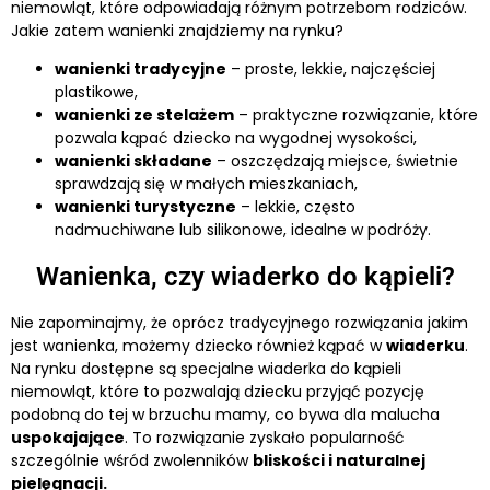
niemowląt, które odpowiadają różnym potrzebom rodziców.
Jakie zatem wanienki znajdziemy na rynku?
wanienki tradycyjne
– proste, lekkie, najczęściej
plastikowe,
wanienki ze stelażem
– praktyczne rozwiązanie, które
pozwala kąpać dziecko na wygodnej wysokości,
wanienki składane
– oszczędzają miejsce, świetnie
sprawdzają się w małych mieszkaniach,
wanienki turystyczne
– lekkie, często
nadmuchiwane lub silikonowe, idealne w podróży.
Wanienka, czy wiaderko do kąpieli?
Nie zapominajmy, że oprócz tradycyjnego rozwiązania jakim
jest wanienka, możemy dziecko również kąpać w
wiaderku
.
Na rynku dostępne są specjalne wiaderka do kąpieli
niemowląt, które to pozwalają dziecku przyjąć pozycję
podobną do tej w brzuchu mamy, co bywa dla malucha
uspokajające
. To rozwiązanie zyskało popularność
szczególnie wśród zwolenników
bliskości i naturalnej
pielęgnacji.