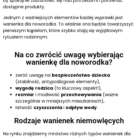
by spokojnie zastanowić się nad potrzebami i porównać
dostępne produkty.
Jednym z ważniejszych elementów każdej wyprawki jest
wanienka dla noworodka. To właśnie ona będzie towarzyszyć
pierwszym kąpielom, które szybko stają się wyjątkowym
rytuałem rodzinnym.
Na co zwrócić uwagę wybierając
wanienkę dla noworodka?
zwróć uwagę na
bezpieczeństwo
dziecka
(stabilność, antypoślizgowe elementy),
wygodę
rodzica
(to kluczowy aspekt!),
rozmiar
i możliwość
przechowywania
(ważne
szczególnie w mniejszych mieszkaniach),
łatwość
czyszczenia
i
odpływ
wody
.
Rodzaje wanienek niemowlęcych
Na rynku znajdziemy mnóstwo różnych typów wanienek dla