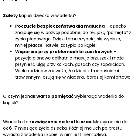
Zalety
kapieli dziecka w wiaderku?
Poczucie bezpieczeństwa dla malucha
– dziecko
znajduje się w pozycji podobnej do tej, jaką “pamięta” z
życia płodowego. Dzięki temu szybciej się wycisza,
mniej płacze i łatwiej zasypia po kąpieli.
Wsparcie przy problemach brzuszkowych
–
pozycja pionowa delikatnie masuje brzuszek i może
przynieść ulgę przy kolkach, gazach czy zaparciach.
Wielu rodziców zauważa, że dzieci z trudnościami
trawiennymi czują się w wiaderku bardziej komfortowo.
O czym jedna
k warto pamiętać
wybierając wiaderko do
kąpieli?
Wiaderko to
rozwiązanie na krótki czas
. Maksymalnie do
ok 6-7 miesiąca życia dziecka. Później maluch po prostu
wyrasta z wiaderka i kąpiel w nim jest niemożliwa.