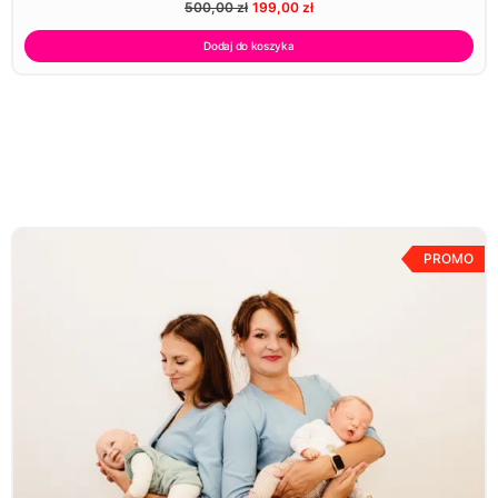
500,00
zł
199,00
zł
Dodaj do koszyka
PROMO