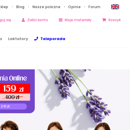
Sklep
Blog
Nasze położne
Opinie
Forum
guj się
Załóż konto
Moje materiały
Koszyk
a
Laktatory
Teleporada