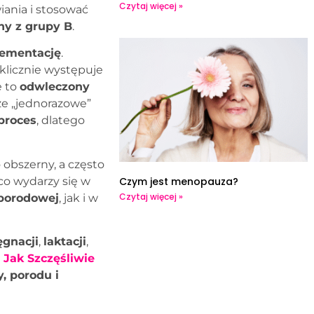
Czytaj więcej »
ania i stosować
ny z grupy B
.
ementację
.
klicznie występuje
e to
odwleczony
że „jednorazowe”
proces
, dlatego
obszerny, a często
co wydarzy się w
Czym jest menopauza?
Czytaj więcej »
 porodowej
, jak i w
ęgnacji
,
laktacji
,
e
Jak Szczęśliwie
y, porodu i