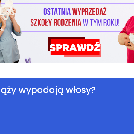
iąży wypadają włosy?