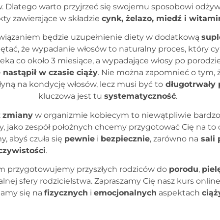
 Dlatego warto przyjrzeć się swojemu sposobowi odżywi
ty zawierające w składzie
cynk, żelazo, miedź i witami
iązaniem będzie uzupełnienie diety w dodatkową
supl
ętać, że wypadanie włosów to naturalny proces, który cy
eka co około 3 miesiące, a wypadające włosy po porodzi
e nastąpił w czasie ciąży
. Nie można zapomnieć o tym, 
łyną na kondycję włosów, lecz musi być to
długotrwały 
kluczowa jest tu
systematyczność
.
z
zmiany
w organizmie kobiecym to niewątpliwie bardzo 
, jako zespół położnych chcemy przygotować Cię na to 
, abyś czuła się
pewnie
i
bezpiecznie
, zarówno na
sali
czywistości
.
 przygotowujemy przyszłych rodziców do
porodu
,
piel
lnej sfery rodzicielstwa. Zapraszamy Cię nasz kurs onlin
iamy się na
fizycznych
i
emocjonalnych
aspektach
ciąż