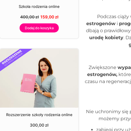
Szkoła rodzenia online
Podczas ciąży
400,00
zł
159,00
zł
estrogenów
i
prog
Dodaj do koszyka
dbają o prawidłowy
urodę kobiety
. D
Zwiększone
wypa
estrogenów,
które
czasu na regenerac
Nie uchronimy się
Rozszerzenie szkoły rodzenia online
możemy przycz
300,00
zł
zabiegi przy u