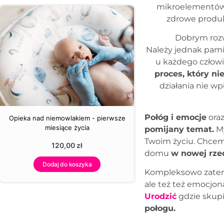
mikroelementów.
zdrowe produk
Dobrym rozw
Należy jednak pami
u każdego człowi
proces, który ni
działania nie wp
Połóg i emocje
ora
Opieka nad niemowlakiem - pierwsze
miesiące życia
pomijany temat.
My
Twoim życiu. Chcemy
120,00
zł
domu
w nowej rze
Dodaj do koszyka
Kompleksowo zatem
ale też też emocjona
Urodzić
gdzie skup
połogu.