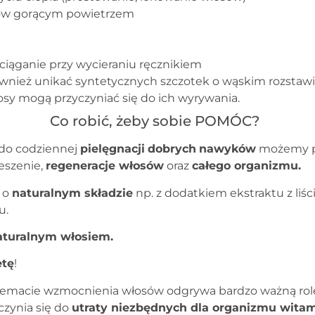
ów gorącym powietrzem
ciąganie przy wycieraniu ręcznikiem
wnież unikać syntetycznych szczotek o wąskim rozstawi
osy mogą przyczyniać się do ich wyrywania.
Co robić, żeby sobie POMÓC?
do codziennej
pielęgnacji
dobrych
nawyków
możemy p
eszenie,
regeneracje włosów
oraz
całego organizmu.
 o
naturalnym składzie
np. z dodatkiem ekstraktu z liśc
u.
turalnym włosiem.
etę
!
temacie wzmocnienia włosów odgrywa bardzo ważną rol
czynia się do
utraty niezbędnych dla organizmu wita