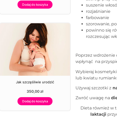
Dodaj do koszyka
suszenie włos
rozjaśnianie
farbowanie
szorowanie, po
powinno się ró
rozczesując wł
Poprzez wdrożenie 
wpłynąć na przyspi
Wybieraj kosmetyki
lub kwiatu rumiank
Jak szczęśliwie urodzić
Używaj szczotki z
na
350,00
zł
Zwróć uwagę na
di
Dodaj do koszyka
Dieta również w 
laktacji
przy