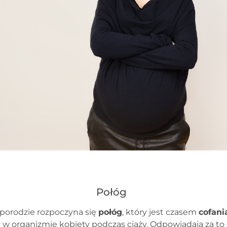
Połóg
porodzie rozpoczyna się
połóg
, który jest czasem
cofani
ły w organizmie kobiety podczas ciąży. Odpowiadają za t