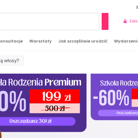
Zalo
Szukaj
onsultacje
Warsztaty
Jak szczęśliwie urodzić
Wydarzeni
ją włosy?