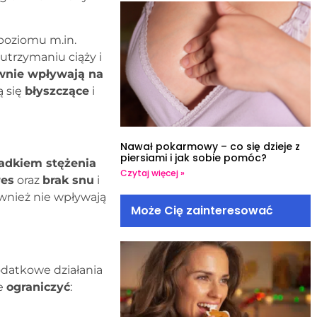
oziomu m.in.
utrzymaniu ciąży i
wnie wpływają na
ą się
błyszczące
i
Nawał pokarmowy – co się dzieje z
piersiami i jak sobie pomóc?
dkiem stężenia
Czytaj więcej »
res
oraz
brak snu
i
wnież nie wpływają
Może Cię zainteresować
datkowe działania
ie
ograniczyć
: