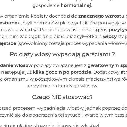
gospodarce
hormonalnej
.
 w organizmie kobiety dochodzi do
znacznego wzrostu
p
esteronu
, czyli hormonów płciowych, które pomagają w 
 rozwoju zarodka. Ponadto to właśnie estrogeny
pozyty
zięki nim zaokrąglają się piersi oraz sylwetka, a
włosy
staj
gęstsze
(spowolniony zostaje proces wypadania włosów.)
Po ciąży włosy wypadają garściami ?
danie
włosów
po ciąży związane jest z
gwałtownym spa
 następuje już
kilka godzin po porodzie
. Dodatkowy
st
ję organizmu w początkowym okresie macierzyństwa ró
korzystnie na kondycję włosów.
Czego NIE stosować?
 przed procesem wypadnięcia włosów, jednak poprzez do
ynić się do pogorszenia tej sytuacji. Warto w tym czas
życiu ciepła (prostowanie, lokowanie włosów)