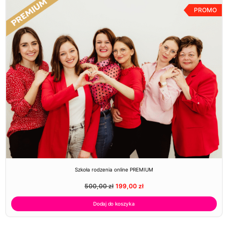
PROMO
Szkoła rodzenia online PREMIUM
500,00
zł
199,00
zł
Dodaj do koszyka