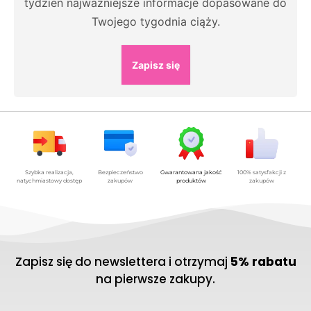
tydzień najważniejsze informacje dopasowane do
Twojego tygodnia ciąży.
Zapisz się
Szybka realizacja,
Bezpieczeństwo
Gwarantowana jakość
100% satysfakcji z
natychmiastowy dostęp
zakupów
produktów
zakupów
Zapisz się do newslettera i otrzymaj
5% rabatu
na pierwsze zakupy.