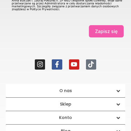
Anna Bulczak I. Zaufaj Położnej II. ZP MED (wspólnik spółki cywilnej). Moje dane
przetwarzane są przez Administratora w celu dostarczania wiadomości
marketingowych. Szczegóły związane z przetwarzaniem danych osobowych
znajdziesz w Polityce Prywatności.
Zapisz się
O nas
Sklep
Konto
Blog