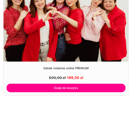
Szkoła rodzenia online PREMIUM
500,00
zł
199,00
zł
Dodaj do koszyka