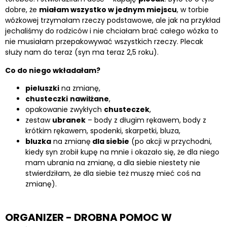
dobre, że
miałam wszystko w jednym miejscu
, w torbie
wózkowej trzymałam rzeczy podstawowe, ale jak na przykład
jechaliśmy do rodziców i nie chciałam brać całego wózka to
nie musiałam przepakowywać wszystkich rzeczy. Plecak
służy nam do teraz (syn ma teraz 2,5 roku).
Co do niego wkładałam?
pieluszki
na zmianę,
chusteczki
nawilżane
,
opakowanie zwykłych
chusteczek
,
zestaw
ubranek
– body z długim rękawem, body z
krótkim rękawem, spodenki, skarpetki, bluza,
bluzka
na zmianę
dla siebie
(po akcji w przychodni,
kiedy syn zrobił kupę na mnie i okazało się, że dla niego
mam ubrania na zmianę, a dla siebie niestety nie
stwierdziłam, że dla siebie też muszę mieć coś na
zmianę).
ORGANIZER - DROBNA POMOC W