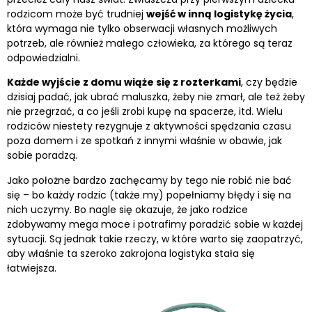
rodzicom może być trudniej
wejść w inną logistykę życia
,
która wymaga nie tylko obserwacji własnych możliwych
potrzeb, ale również małego człowieka, za którego są teraz
odpowiedzialni.
Każde wyjście z domu wiąże się z rozterkami
, czy będzie
dzisiaj padać, jak ubrać maluszka, żeby nie zmarł, ale też żeby
nie przegrzać, a co jeśli zrobi kupę na spacerze, itd. Wielu
rodziców niestety rezygnuje z aktywności spędzania czasu
poza domem i ze spotkań z innymi właśnie w obawie, jak
sobie poradzą.
Jako położne bardzo zachęcamy by tego nie robić nie bać
się – bo każdy rodzic (także my) popełniamy błędy i się na
nich uczymy. Bo nagle się okazuje, że jako rodzice
zdobywamy mega moce i potrafimy poradzić sobie w każdej
sytuacji. Są jednak takie rzeczy, w które warto się zaopatrzyć,
aby właśnie ta szeroko zakrojona logistyka stała się
łatwiejsza.