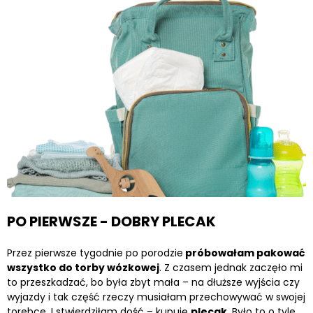
PO PIERWSZE - DOBRY PLECAK
Przez pierwsze tygodnie po porodzie
próbowałam pakować
wszystko do torby wózkowej
. Z czasem jednak zaczęło mi
to przeszkadzać, bo była zbyt mała – na dłuższe wyjścia czy
wyjazdy i tak część rzeczy musiałam przechowywać w swojej
torebce. I stwierdziłam dość – kupuję
plecak
. Było to o tyle