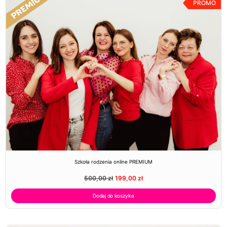
PROMO
Szkoła rodzenia online PREMIUM
500,00
zł
199,00
zł
Dodaj do koszyka