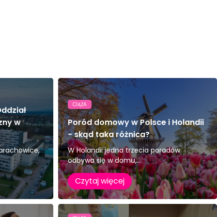
CIĄŻA
ddział
zny w
Poród domowy w Polsce i Holandii
- skąd taka różnica?
tarachowice,
W Holandii jedna trzecia porodów
odbywa się w domu,...
Czytaj więcej