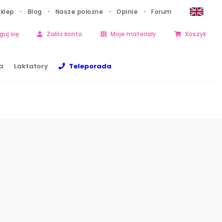
Sklep
Blog
Nasze położne
Opinie
Forum
guj się
Załóż konto
Moje materiały
Koszyk
a
Laktatory
Teleporada