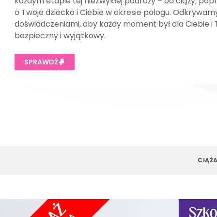
każdym etapie tej niezwykłej podróży – od ciąży, pop
o Twoje dziecko i Ciebie w okresie połogu. Odkrywamy
doświadczeniami, aby każdy moment był dla Ciebie i
bezpieczny i wyjątkowy.
SPRAWDŹ
CIĄŻ