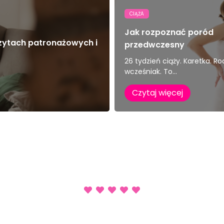
CIĄŻA
Jak rozpoznać poród
zytach patronażowych i
przedwczesny
26 tydzień ciąży. Karetka. Rod
wcześniak. To...
Czytaj więcej