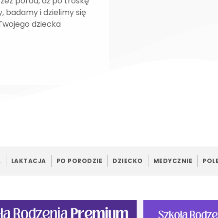
rzez poród, aż po troskę
, badamy i dzielimy się
 Twojego dziecka
A
LAKTACJA
PO PORODZIE
DZIECKO
MEDYCZNIE
POL