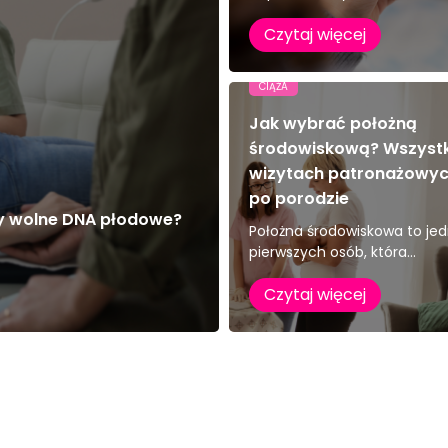
Czytaj więcej
CIĄŻA
Jak wybrać położną
środowiskową? Wszyst
wizytach patronażowych
po porodzie
zy wolne DNA płodowe?
Położna środowiskowa to jed
pierwszych osób, która...
Czytaj więcej