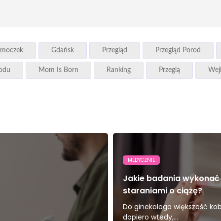
moczek
Gdańsk
Przegląd
Przegląd Porod
rodu
Mom Is Born
Ranking
Przeglą
Wej
MEDYCZNIE
Jakie badania wykonać
staraniami o ciążę?
Do ginekologa większość kobi
dopiero wtedy,...