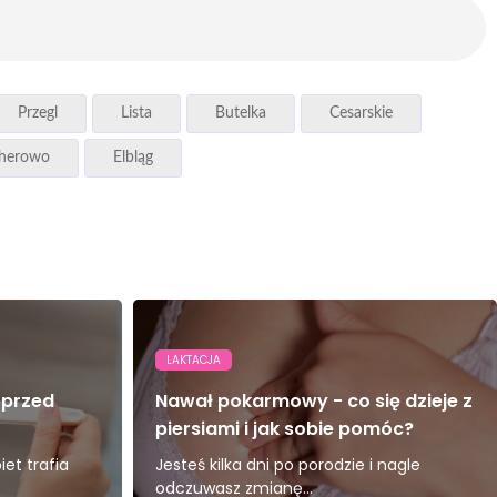
Przegl
Lista
Butelka
Cesarskie
herowo
Elbląg
LAKTACJA
 przed
Nawał pokarmowy - co się dzieje z
piersiami i jak sobie pomóc?
et trafia
Jesteś kilka dni po porodzie i nagle
odczuwasz zmianę...