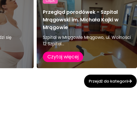
CIĄŻA
Przegląd porodówek - Szpital
Mrągowski im. Michała Kajki w
Mrągowie
zi się
Szpital w Mrągowie Mrągowo, ul. Wolności
12 Szpital...
Czytaj więcej
Przejdź do kategorii