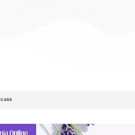
ECANE