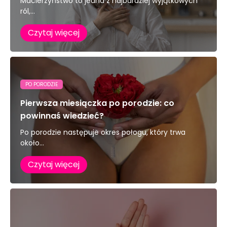
Macierzyństwo to jedna z najbardziej wyjątkowych
ról,...
Czytaj więcej
PO PORODZIE
Pierwsza miesiączka po porodzie: co
powinnaś wiedzieć?
Po porodzie następuje okres połogu, który trwa
około...
Czytaj więcej