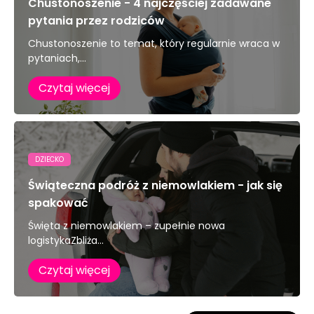
Chustonoszenie - 4 najczęściej zadawane
pytania przez rodziców
Chustonoszenie to temat, który regularnie wraca w
pytaniach,...
Czytaj więcej
DZIECKO
Świąteczna podróż z niemowlakiem - jak się
spakować
Święta z niemowlakiem – zupełnie nowa
logistykaZbliża...
Czytaj więcej