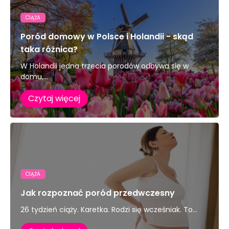
CIĄŻA
Poród domowy w Polsce i Holandii - skąd
taka różnica?
W Holandii jedna trzecia porodów odbywa się w
domu,...
Czytaj więcej
CIĄŻA
Jak rozpoznać poród przedwczesny
26 tydzień ciąży. Karetka. Rodzi się wcześniak. To...