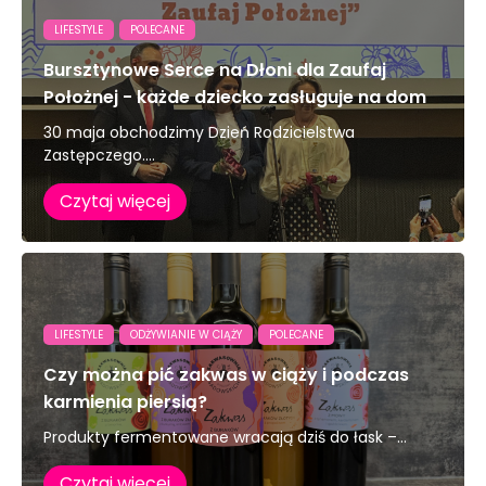
LIFESTYLE
POLECANE
Bursztynowe Serce na Dłoni dla Zaufaj
Położnej - każde dziecko zasługuje na dom
30 maja obchodzimy Dzień Rodzicielstwa
Zastępczego....
Czytaj więcej
LIFESTYLE
ODŻYWIANIE W CIĄŻY
POLECANE
Czy można pić zakwas w ciąży i podczas
karmienia piersią?
Produkty fermentowane wracają dziś do łask –...
Czytaj więcej