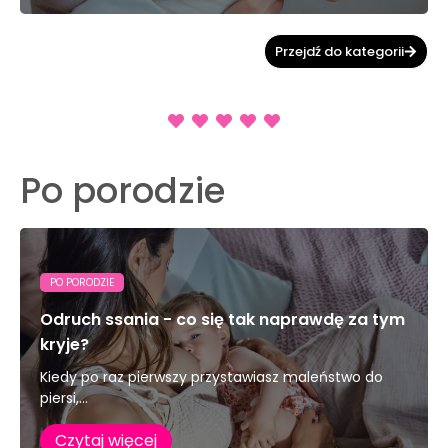
Przejdź do kategorii
Po porodzie
PO PORODZIE
Odruch ssania - co się tak naprawdę za tym
kryje?
Kiedy po raz pierwszy przystawiasz maleństwo do
piersi,...
Czytaj więcej