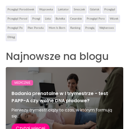
Przegląd Porodówek
Wyprawka
Laktator
Smoczek
Gdańsk
Przegląd
Przegląd Porod
Przegl
Lista
Butelka
Cesarskie
Przegląd Poro
Wózek
Przegląd Po
Plan Porodu
Mom Is Born
Ranking
Przeglą
Wejherowo
Elbląg
Najnowsze na blogu
MEDYCZNIE
Badania prenatalne w I trymestrze - test
PAPP-A czy wolne DNA płodowe?
Pierwszy trymestr ciąży to czas, w którym formują
się...
Czytaj więcej