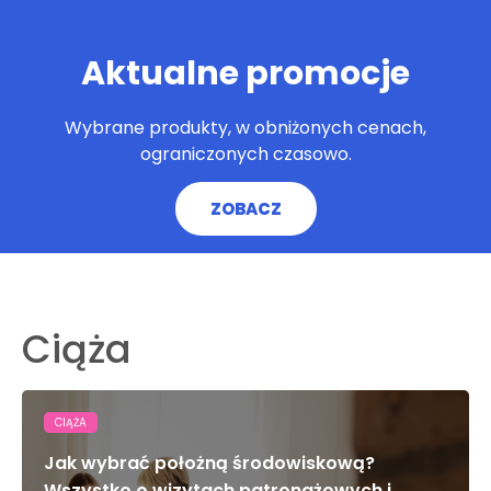
Aktualne promocje
Wybrane produkty, w obniżonych cenach,
ograniczonych czasowo.
ZOBACZ
Ciąża
CIĄŻA
Jak wybrać położną środowiskową?
Wszystko o wizytach patronażowych i