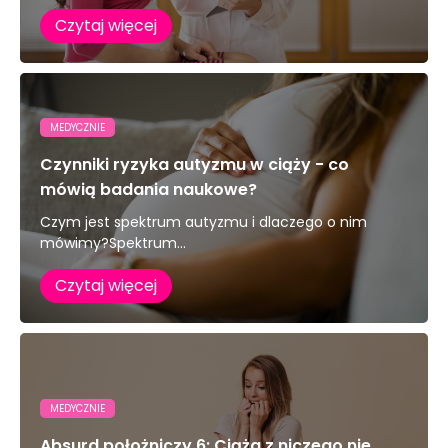
Czytaj więcej
MEDYCZNIE
Czynniki ryzyka autyzmu w ciąży - co
mówią badania naukowe?
Czym jest spektrum autyzmu i dlaczego o nim
mówimy?Spektrum...
Czytaj więcej
MEDYCZNIE
Absurd położniczy 6: Ciąża z niczego nie