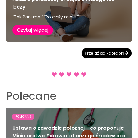
leczy
“Tak Pani ma.” “Po ciąży minie.”...
Czytaj więcej
Przejdź do kategorii
Polecane
POLECANE
Ustawa o zawodzie położnej - co proponuje
Ministerstwo Zdrowia i dlaczego środowisko