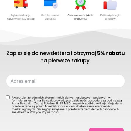
Szybka realizacja,
Bezpieczeństwo
Gwarantowana jakość
100% satysfakcji z
natychmiastowy dostęp
zakupów
produktów
zakupów
Zapisz się do newslettera i otrzymaj
5% rabatu
na pierwsze zakupy.
Akceptuję, że administratorem moich danych osobowych podanych w
formularzu jest Anna Bulczak prowadząca działalność gospodarczą pod nazwą
Anna Bulczak I. Zaufaj Położnej II. ZP MED (wspólnik spółki cywilnej). Moje dane
przetwarzane są przez Administratora w celu dostarczania wiadomości
marketingowych. Szczegóły związane z przetwarzaniem danych osobowych
znajdziesz w Polityce Prywatności.