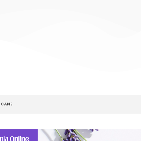
ECANE