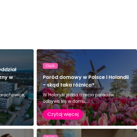
CIĄŻA
ddział
zny w
Poród domowy w Polsce i Holandii
- skąd taka różnica?
tarachowice,
W Holandii jedna trzecia porodów
odbywa się w domu,...
Czytaj więcej