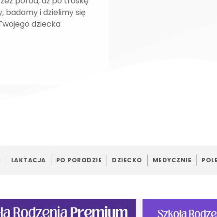
rzez poród, aż po troskę
, badamy i dzielimy się
 Twojego dziecka
A
LAKTACJA
PO PORODZIE
DZIECKO
MEDYCZNIE
POL