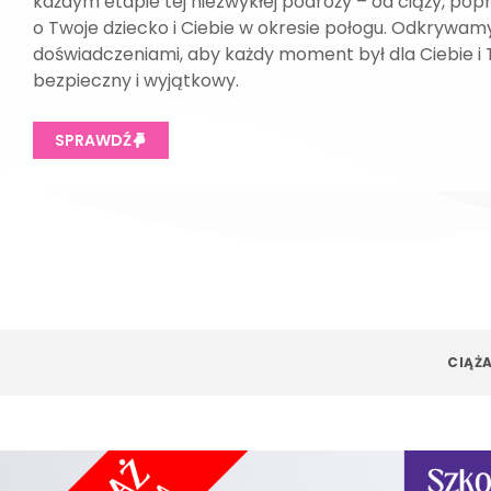
każdym etapie tej niezwykłej podróży – od ciąży, pop
o Twoje dziecko i Ciebie w okresie połogu. Odkrywamy
doświadczeniami, aby każdy moment był dla Ciebie i
bezpieczny i wyjątkowy.
SPRAWDŹ
CIĄŻ