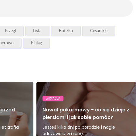
Przegl
Lista
Butelka
Cesarskie
herowo
Elbląg
LAKTACJA
 przed
Nawał pokarmowy - co się dzieje z
piersiami i jak sobie pomóc?
et trafia
Jesteś kilka dni po porodzie i nagle
odczuwasz zmianę...