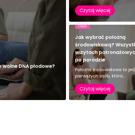
Czytaj więcej
CIĄŻA
Jak wybrać położną
środowiskową? Wszyst
wizytach patronażowych
po porodzie
zy wolne DNA płodowe?
Położna środowiskowa to jed
pierwszych osób, która...
Czytaj więcej