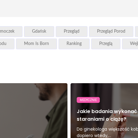
moczek
Gdańsk
Przegląd
Przegląd Porod
rodu
Mom Is Born
Ranking
Przeglą
Wej
MEDYCZNIE
Jakie badania wykonać
staraniami o ciążę?
Do ginekologa większość kobi
dopiero wtedy,...