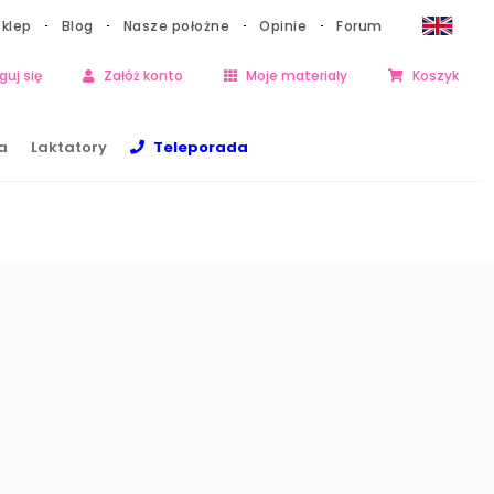
Sklep
Blog
Nasze położne
Opinie
Forum
guj się
Załóż konto
Moje materiały
Koszyk
a
Laktatory
Teleporada