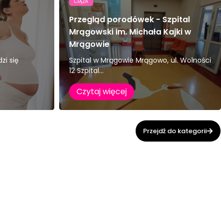
CIĄŻA
Przegląd porodówek - Szpital
Mrągowski im. Michała Kajki w
Mrągowie
zi się
Szpital w Mrągowie Mrągowo, ul. Wolności
12 Szpital...
Czytaj więcej
Przejdź do kategorii