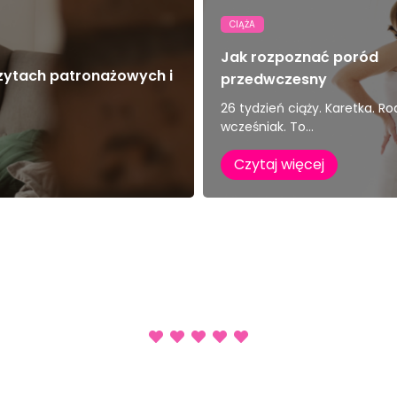
CIĄŻA
Jak rozpoznać poród
zytach patronażowych i
przedwczesny
26 tydzień ciąży. Karetka. Rod
wcześniak. To...
Czytaj więcej