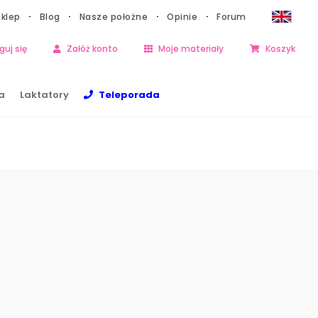
Sklep
Blog
Nasze położne
Opinie
Forum
guj się
Załóż konto
Moje materiały
Koszyk
a
Laktatory
Teleporada