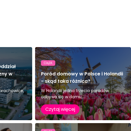
CIĄŻA
ddział
zny w
Poród domowy w Polsce i Holandii
- skąd taka różnica?
tarachowice,
W Holandii jedna trzecia porodów
odbywa się w domu,...
Czytaj więcej