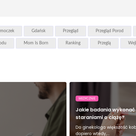
moczek
Gdańsk
Przegląd
Przegląd Porod
rodu
Mom Is Born
Ranking
Przeglą
Wej
MEDYCZNIE
Jakie badania wykonać
staraniami o ciążę?
Do ginekologa większość kobi
dopiero wtedy,...