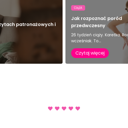
CIĄŻA
Jak rozpoznać poród
zytach patronażowych i
przedwczesny
26 tydzień ciąży. Karetka. Rod
wcześniak. To...
Czytaj więcej