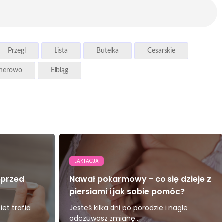
Przegl
Lista
Butelka
Cesarskie
herowo
Elbląg
LAKTACJA
 przed
Nawał pokarmowy - co się dzieje z
piersiami i jak sobie pomóc?
et trafia
Jesteś kilka dni po porodzie i nagle
odczuwasz zmianę...