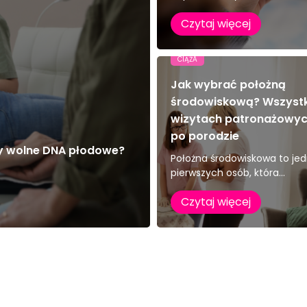
Czytaj więcej
CIĄŻA
Jak wybrać położną
środowiskową? Wszyst
wizytach patronażowych
po porodzie
zy wolne DNA płodowe?
Położna środowiskowa to jed
pierwszych osób, która...
Czytaj więcej