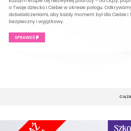
każdym etapie tej niezwykłej podróży – od ciąży, pop
o Twoje dziecko i Ciebie w okresie połogu. Odkrywamy
doświadczeniami, aby każdy moment był dla Ciebie i
bezpieczny i wyjątkowy.
SPRAWDŹ
CIĄŻ