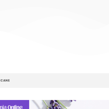
ECANE