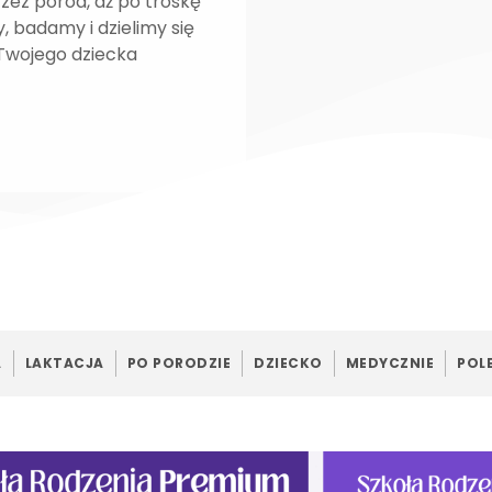
rzez poród, aż po troskę
, badamy i dzielimy się
 Twojego dziecka
A
LAKTACJA
PO PORODZIE
DZIECKO
MEDYCZNIE
POL