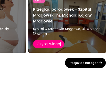
CIĄŻA
Przegląd porodówek - Szpital
Mrągowski im. Michała Kajki w
Mrągowie
zi się
Szpital w Mrągowie Mrągowo, ul. Wolności
12 Szpital...
Czytaj więcej
Przejdź do kategorii