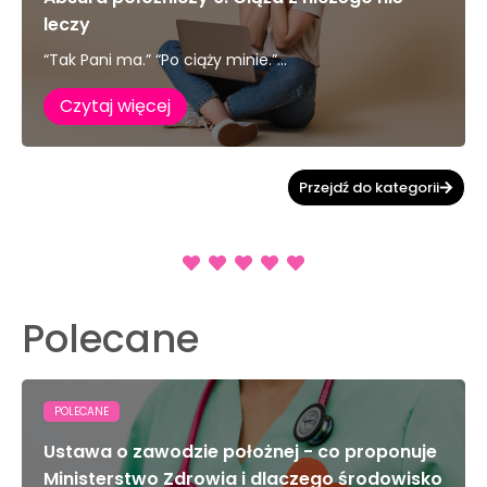
leczy
“Tak Pani ma.” “Po ciąży minie.”...
Czytaj więcej
Przejdź do kategorii
Polecane
POLECANE
Ustawa o zawodzie położnej - co proponuje
Ministerstwo Zdrowia i dlaczego środowisko