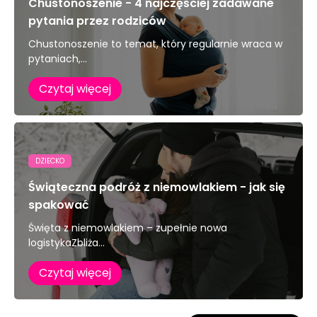
Chustonoszenie - 4 najczęściej zadawane
pytania przez rodziców
Chustonoszenie to temat, który regularnie wraca w
pytaniach,...
Czytaj więcej
DZIECKO
Świąteczna podróż z niemowlakiem - jak się
spakować
Święta z niemowlakiem – zupełnie nowa
logistykaZbliża...
Czytaj więcej