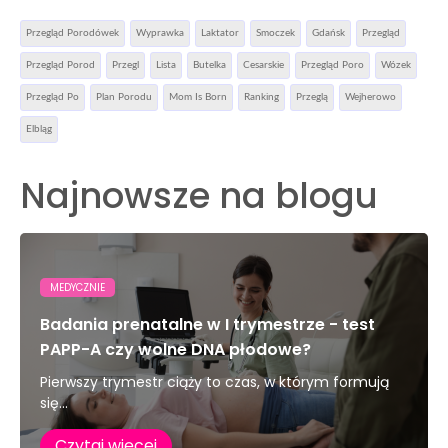
Przegląd Porodówek
Wyprawka
Laktator
Smoczek
Gdańsk
Przegląd
Przegląd Porod
Przegl
Lista
Butelka
Cesarskie
Przegląd Poro
Wózek
Przegląd Po
Plan Porodu
Mom Is Born
Ranking
Przeglą
Wejherowo
Elbląg
Najnowsze na blogu
MEDYCZNIE
Badania prenatalne w I trymestrze - test
PAPP-A czy wolne DNA płodowe?
Pierwszy trymestr ciąży to czas, w którym formują
się...
Czytaj więcej