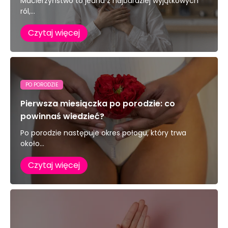
Macierzyństwo to jedna z najbardziej wyjątkowych
ról,...
Czytaj więcej
PO PORODZIE
Pierwsza miesiączka po porodzie: co
powinnaś wiedzieć?
Po porodzie następuje okres połogu, który trwa
około...
Czytaj więcej