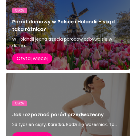
CIĄŻA
Poród domowy w Polsce i Holandii - skąd
taka różnica?
W Holandii jedna trzecia porodów odbywa się w
domu,...
Czytaj więcej
CIĄŻA
Jak rozpoznać poród przedwczesny
26 tydzień ciąży. Karetka. Rodzi się wcześniak. To...