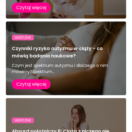
Czytaj więcej
MEDYCZNIE
Czynniki ryzyka autyzmu w ciąży - co
mówią badania naukowe?
Czym jest spektrum autyzmu i dlaczego o nim
mówimy?Spektrum...
Czytaj więcej
MEDYCZNIE
Absurd położniczy 6: Ciąża z niczego nie