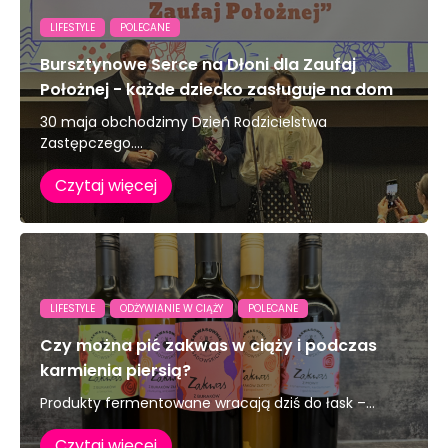
LIFESTYLE
POLECANE
Bursztynowe Serce na Dłoni dla Zaufaj
Położnej - każde dziecko zasługuje na dom
30 maja obchodzimy Dzień Rodzicielstwa
Zastępczego....
Czytaj więcej
LIFESTYLE
ODŻYWIANIE W CIĄŻY
POLECANE
Czy można pić zakwas w ciąży i podczas
karmienia piersią?
Produkty fermentowane wracają dziś do łask –...
Czytaj więcej