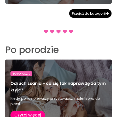
Przejdź do kategorii
Po porodzie
PO PORODZIE
Odruch ssania - co się tak naprawdę za tym
kryje?
Kiedy po raz pierwszy przystawiasz maleństwo do
piersi,...
Czytaj więcej