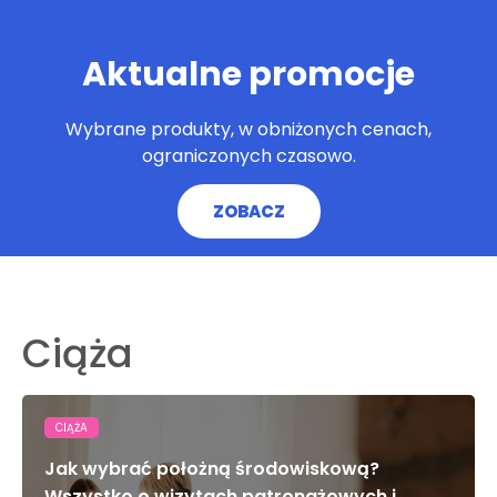
Aktualne promocje
Wybrane produkty, w obniżonych cenach,
ograniczonych czasowo.
ZOBACZ
Ciąża
CIĄŻA
Jak wybrać położną środowiskową?
Wszystko o wizytach patronażowych i