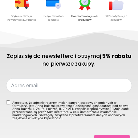
Szybka realizacja,
Bezpieczeństwo
Gwarantowana jakość
100% satysfakcji z
natychmiastowy dostęp
zakupów
produktów
zakupów
Zapisz się do newslettera i otrzymaj
5% rabatu
na pierwsze zakupy.
Akceptuję, że administratorem moich danych osobowych podanych w
formularzu jest Anna Bulczak prowadząca działalność gospodarczą pod nazwą
Anna Bulczak I. Zaufaj Położnej II. ZP MED (wspólnik spółki cywilnej). Moje dane
przetwarzane są przez Administratora w celu dostarczania wiadomości
marketingowych. Szczegóły związane z przetwarzaniem danych osobowych
znajdziesz w Polityce Prywatności.