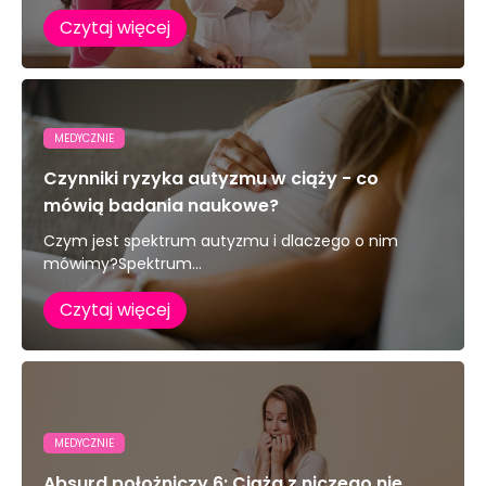
Czytaj więcej
MEDYCZNIE
Czynniki ryzyka autyzmu w ciąży - co
mówią badania naukowe?
Czym jest spektrum autyzmu i dlaczego o nim
mówimy?Spektrum...
Czytaj więcej
MEDYCZNIE
Absurd położniczy 6: Ciąża z niczego nie