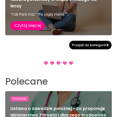
leczy
“Tak Pani ma.” “Po ciąży minie.”...
Czytaj więcej
Przejdź do kategorii
Polecane
POLECANE
Ustawa o zawodzie położnej - co proponuje
Ministerstwo Zdrowia i dlaczego środowisko