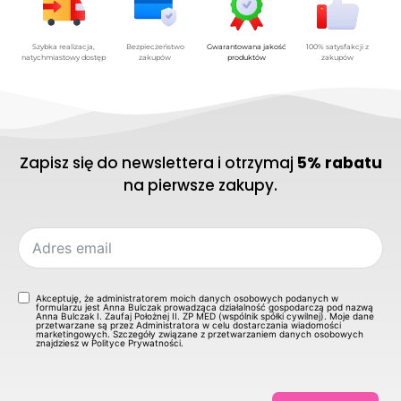
Szybka realizacja,
Bezpieczeństwo
Gwarantowana jakość
100% satysfakcji z
natychmiastowy dostęp
zakupów
produktów
zakupów
Zapisz się do newslettera i otrzymaj
5% rabatu
na pierwsze zakupy.
Akceptuję, że administratorem moich danych osobowych podanych w
formularzu jest Anna Bulczak prowadząca działalność gospodarczą pod nazwą
Anna Bulczak I. Zaufaj Położnej II. ZP MED (wspólnik spółki cywilnej). Moje dane
przetwarzane są przez Administratora w celu dostarczania wiadomości
marketingowych. Szczegóły związane z przetwarzaniem danych osobowych
znajdziesz w Polityce Prywatności.