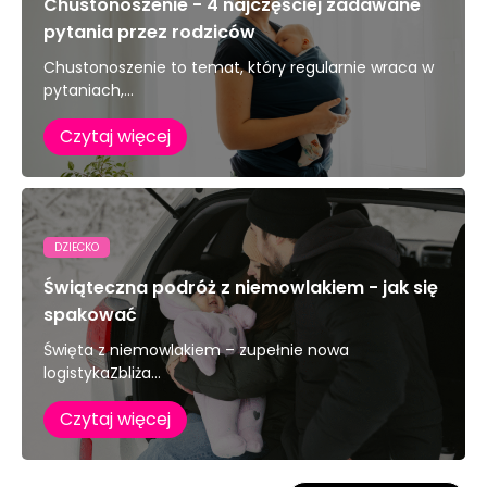
Chustonoszenie - 4 najczęściej zadawane
pytania przez rodziców
Chustonoszenie to temat, który regularnie wraca w
pytaniach,...
Czytaj więcej
DZIECKO
Świąteczna podróż z niemowlakiem - jak się
spakować
Święta z niemowlakiem – zupełnie nowa
logistykaZbliża...
Czytaj więcej