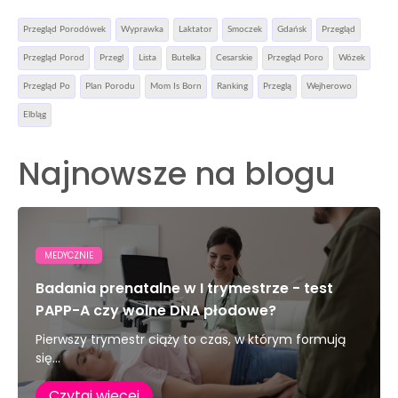
Przegląd Porodówek
Wyprawka
Laktator
Smoczek
Gdańsk
Przegląd
Przegląd Porod
Przegl
Lista
Butelka
Cesarskie
Przegląd Poro
Wózek
Przegląd Po
Plan Porodu
Mom Is Born
Ranking
Przeglą
Wejherowo
Elbląg
Najnowsze na blogu
MEDYCZNIE
Badania prenatalne w I trymestrze - test
PAPP-A czy wolne DNA płodowe?
Pierwszy trymestr ciąży to czas, w którym formują
się...
Czytaj więcej