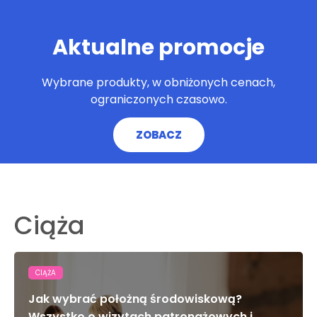
Aktualne promocje
Wybrane produkty, w obniżonych cenach,
ograniczonych czasowo.
ZOBACZ
Ciąża
CIĄŻA
Jak wybrać położną środowiskową?
Wszystko o wizytach patronażowych i