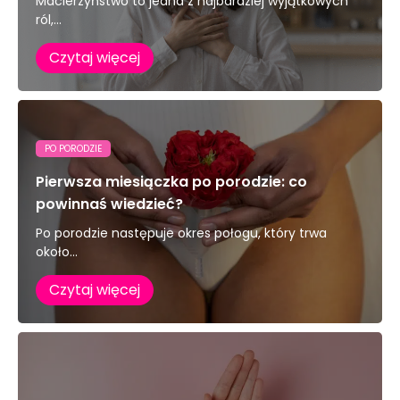
Macierzyństwo to jedna z najbardziej wyjątkowych
ról,...
Czytaj więcej
PO PORODZIE
Pierwsza miesiączka po porodzie: co
powinnaś wiedzieć?
Po porodzie następuje okres połogu, który trwa
około...
Czytaj więcej