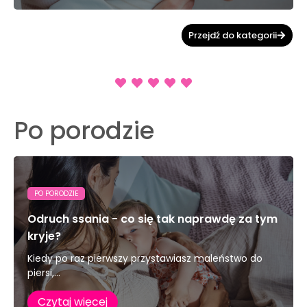
Przejdź do kategorii
Po porodzie
PO PORODZIE
Odruch ssania - co się tak naprawdę za tym
kryje?
Kiedy po raz pierwszy przystawiasz maleństwo do
piersi,...
Czytaj więcej